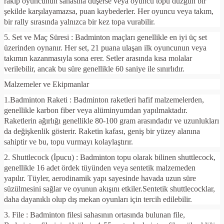
rakip oyuncunun sahasına düşerse veya oyuncu topu düzgün bir
şekilde karşılayamazsa, puan kaybederler. Her oyuncu veya takım,
bir rally sırasında yalnızca bir kez topa vurabilir.
5. Set ve Maç Süresi : Badminton maçları genellikle en iyi üç set
üzerinden oynanır. Her set, 21 puana ulaşan ilk oyuncunun veya
takımın kazanmasıyla sona erer. Setler arasında kısa molalar
verilebilir, ancak bu süre genellikle 60 saniye ile sınırlıdır.
Malzemeler ve Ekipmanlar
1.Badminton Raketi : Badminton raketleri hafif malzemelerden,
genellikle karbon fiber veya alüminyumdan yapılmaktadır.
Raketlerin ağırlığı genellikle 80-100 gram arasındadır ve uzunlukları
da değişkenlik gösterir. Raketin kafası, geniş bir yüzey alanına
sahiptir ve bu, topu vurmayı kolaylaştırır.
2. Shuttlecock (İpucu) : Badminton topu olarak bilinen shuttlecock,
genellikle 16 adet ördek tüyünden veya sentetik malzemeden
yapılır. Tüyler, aerodinamik yapı sayesinde havada uzun süre
süzülmesini sağlar ve oyunun akışını etkiler.Sentetik shuttlecocklar,
daha dayanıklı olup dış mekan oyunları için tercih edilebilir.
3. File : Badminton filesi sahasının ortasında bulunan file,