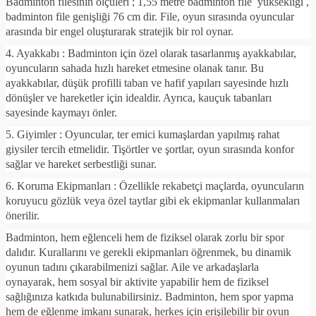
Badminton filesinin ölçüleri ; 1,55 metre badminton file
yüksekliği ,
badminton file genişliği 76 cm dir. File, oyun sırasında oyuncular
arasında bir engel oluşturarak stratejik bir rol oynar.
4. Ayakkabı : Badminton için özel olarak tasarlanmış ayakkabılar,
oyuncuların sahada hızlı hareket etmesine olanak tanır. Bu
ayakkabılar, düşük profilli taban ve hafif yapıları sayesinde hızlı
dönüşler ve hareketler için idealdir. Ayrıca, kauçuk tabanları
sayesinde kaymayı önler.
5. Giyimler : Oyuncular, ter emici kumaşlardan yapılmış rahat
giysiler tercih etmelidir. Tişörtler ve şortlar, oyun sırasında konfor
sağlar ve hareket serbestliği sunar.
6. Koruma Ekipmanları : Özellikle rekabetçi maçlarda, oyuncuların
koruyucu gözlük veya özel taytlar gibi ek ekipmanlar kullanmaları
önerilir.
Badminton, hem eğlenceli hem de fiziksel olarak zorlu bir spor
dalıdır. Kurallarını ve gerekli ekipmanları öğrenmek, bu dinamik
oyunun tadını çıkarabilmenizi sağlar. Aile ve arkadaşlarla
oynayarak, hem sosyal bir aktivite yapabilir hem de fiziksel
sağlığınıza katkıda bulunabilirsiniz. Badminton, hem spor yapma
hem de eğlenme imkanı sunarak, herkes için erişilebilir bir oyun