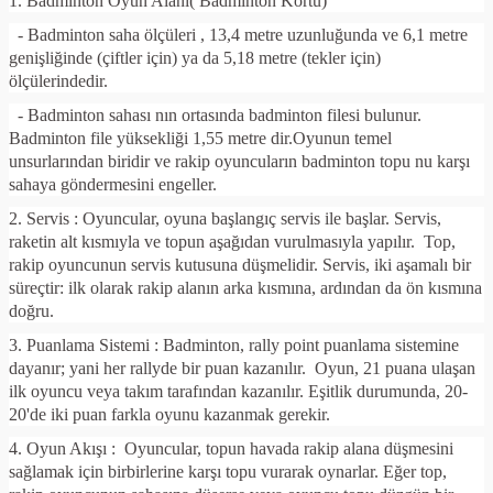
1. Badminton Oyun Alanı( Badminton Kortu)
- Badminton saha ölçüleri , 13,4 metre uzunluğunda ve 6,1 metre
genişliğinde (çiftler için) ya da 5,18 metre (tekler için)
ölçülerindedir.
- Badminton sahası nın ortasında badminton filesi bulunur.
Badminton file yüksekliği 1,55 metre dir.Oyunun temel
unsurlarından biridir ve rakip oyuncuların badminton topu nu karşı
sahaya göndermesini engeller.
2. Servis : Oyuncular, oyuna başlangıç servis ile başlar. Servis,
raketin alt kısmıyla ve topun aşağıdan vurulmasıyla yapılır. Top,
rakip oyuncunun servis kutusuna düşmelidir. Servis, iki aşamalı bir
süreçtir: ilk olarak rakip alanın arka kısmına, ardından da ön kısmına
doğru.
3. Puanlama Sistemi : Badminton, rally point puanlama sistemine
dayanır; yani her rallyde bir puan kazanılır. Oyun, 21 puana ulaşan
ilk oyuncu veya takım tarafından kazanılır. Eşitlik durumunda, 20-
20'de iki puan farkla oyunu kazanmak gerekir.
4. Oyun Akışı :
Oyuncular, topun havada rakip alana düşmesini
sağlamak için birbirlerine karşı topu vurarak oynarlar. Eğer top,