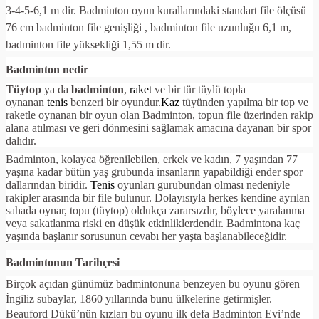
3-4-5-6,1 m dir. Badminton oyun kurallarındaki standart file ölçüsü
76 cm badminton file genişliği , badminton file uzunluğu 6,1 m,
badminton file yüksekliği 1,55 m dir.
Badminton nedir
Tüytop
ya da
badminton
,
raket
ve bir tür tüylü topla
oynanan
tenis
benzeri bir oyundur.
Kaz
tüyünden yapılma bir top ve
raketle oynanan bir oyun olan Badminton, topun file üzerinden rakip
alana atılması ve geri dönmesini sağlamak amacına dayanan bir spor
dalıdır.
Badminton, kolayca öğrenilebilen, erkek ve kadın, 7 yaşından 77
yaşına kadar bütün yaş grubunda insanların yapabildiği ender spor
dallarından biridir.
Tenis
oyunları gurubundan olması nedeniyle
rakipler arasında bir file bulunur. Dolayısıyla herkes kendine ayrılan
sahada oynar, topu (tüytop) oldukça zararsızdır, böylece yaralanma
veya sakatlanma riski en düşük etkinliklerdendir. Badmintona kaç
yaşında başlanır sorusunun cevabı her yaşta başlanabileceğidir.
Badmintonun Tarihçesi
Birçok açıdan günümüz badmintonuna benzeyen bu oyunu gören
İngiliz subaylar, 1860 yıllarında bunu ülkelerine getirmişler.
Beauford Dükü’nün kızları bu oyunu ilk defa Badminton Evi’nde