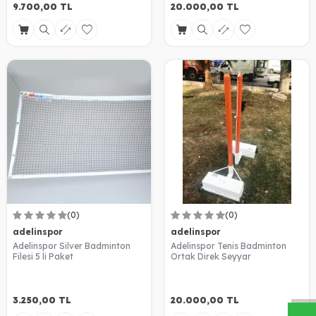
9.700,00
TL
20.000,00
TL
(0)
(0)
adelinspor
adelinspor
Adelinspor Silver Badminton
Adelinspor Tenis Badminton
W
h
a
s
a
p
p
D
e
s
t
e
H
a
t
t
Filesi 5 li Paket
Ortak Direk Seyyar
3.250,00
TL
20.000,00
TL