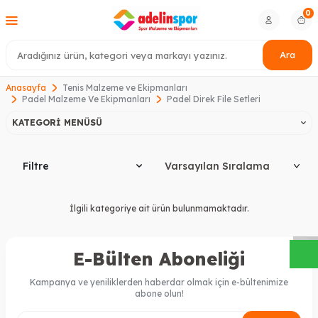
0
Ara
Anasayfa
Tenis Malzeme ve Ekipmanları
Padel Malzeme Ve Ekipmanları
Padel Direk File Setleri
KATEGORI MENÜSÜ
Filtre
W
h
a
s
a
p
p
D
e
s
t
e
H
a
t
t
İlgili kategoriye ait ürün bulunmamaktadır.
E-Bülten Aboneliği
Kampanya ve yeniliklerden haberdar olmak için e-bültenimize
abone olun!