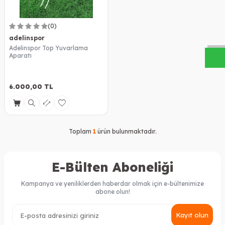
W
h
a
s
a
p
p
D
e
s
t
e
H
a
t
t
(0)
adelinspor
Adelinspor Top Yuvarlama
Aparatı
6.000,00
TL
Toplam
1
ürün bulunmaktadır.
E-Bülten Aboneliği
Kampanya ve yeniliklerden haberdar olmak için e-bültenimize
abone olun!
Kayıt olun