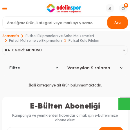
0
Ara
Anasayfa
Futbol Ekipmanları ve Saha Malzemeleri
Futsal Malzeme ve Ekipmanları
Futsal Kale Fileleri
KATEGORI MENÜSÜ
Filtre
W
h
a
s
a
p
p
D
e
s
t
e
H
a
t
t
İlgili kategoriye ait ürün bulunmamaktadır.
E-Bülten Aboneliği
Kampanya ve yeniliklerden haberdar olmak için e-bültenimize
abone olun!