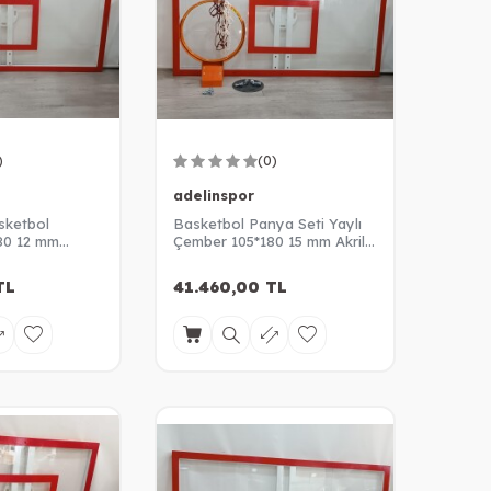
)
(0)
adelinspor
sketbol
Basketbol Panya Seti Yaylı
80 12 mm
Çember 105*180 15 mm Akrilik
Cam Panya
TL
41.460,00
TL