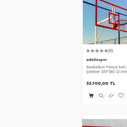
(0)
adelinspor
Basketbol Panya Seti 
Çember 105*180 12 mm 
Cam Panya
33.700,00
TL