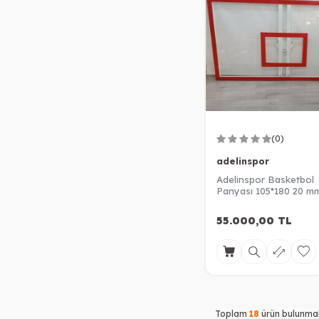
(0)
adelinspor
Adelinspor Basketbol
Panyası 105*180 20 m
Akrilik Cam
55.000,00
TL
Toplam
18
ürün bulunmak