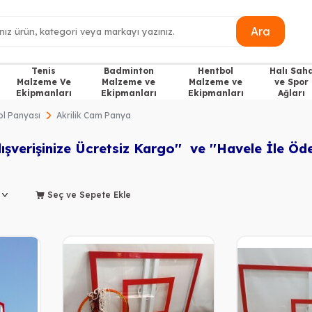
Ara
Tenis
Badminton
Hentbol
Halı Sah
Malzeme Ve
Malzeme ve
Malzeme ve
ve Spor
Ekipmanları
Ekipmanları
Ekipmanları
Ağları
l Panyası
Akrilik Cam Panya
lışverişinize Ücretsiz Kargo'' ve ''H
avele İle Öd
Seç ve Sepete Ekle