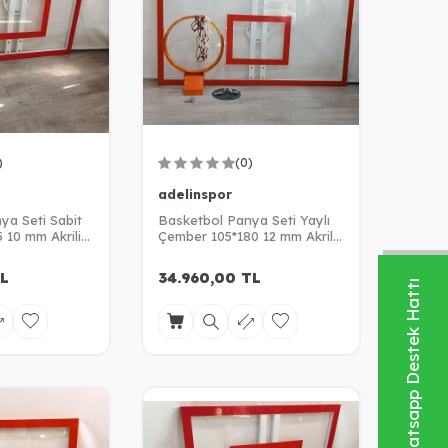
)
(0)
adelinspor
ya Seti Sabit
Basketbol Panya Seti Yaylı
 10 mm Akrilik
Çember 105*180 12 mm Akrilik
Cam Panya
L
34.960,00
TL
Whatsapp Destek Hattı