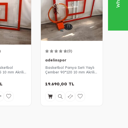
)
(0)
adelinspor
sketbol
Basketbol Panya Seti Yaylı
 10 mm Akrilik
Çember 90*120 10 mm Akrilik
Cam Panya
L
19.690,00
TL