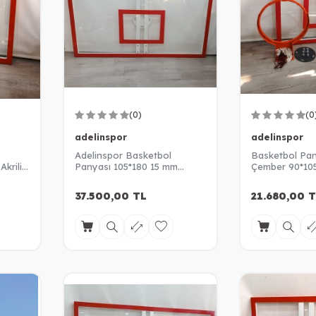
(0)
(0
adelinspor
adelinspor
Adelinspor Basketbol
Basketbol Pan
krilik
Panyası 105*180 15 mm
Çember 90*105
Akrilik Cam
Cam Panya
37.500,00
TL
21.680,00
T