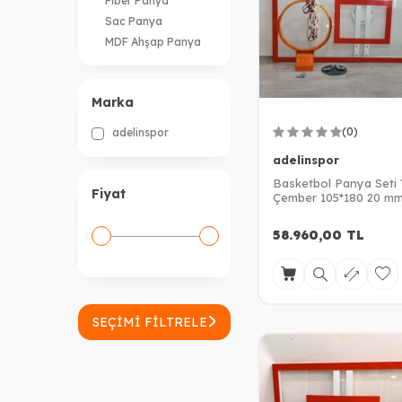
Fiber Panya
Sac Panya
MDF Ahşap Panya
Marka
(0)
adelinspor
adelinspor
Basketbol Panya Seti 
Fiyat
Çember 105*180 20 m
Akrilik Cam Panya
58.960,00
TL
SEÇIMI FILTRELE