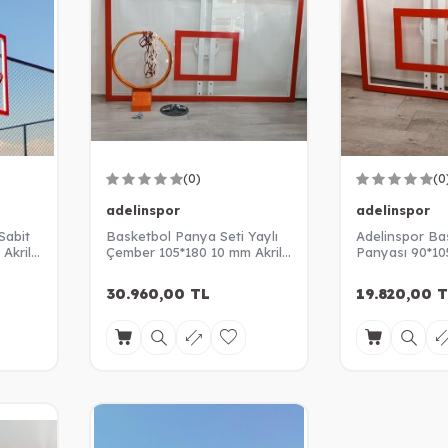
(0)
(0
adelinspor
adelinspor
Sabit
Basketbol Panya Seti Yaylı
Adelinspor Ba
Akrilik
Çember 105*180 10 mm Akrilik
Panyası 90*105
Cam Panya
Cam
30.960,00
TL
19.820,00
T