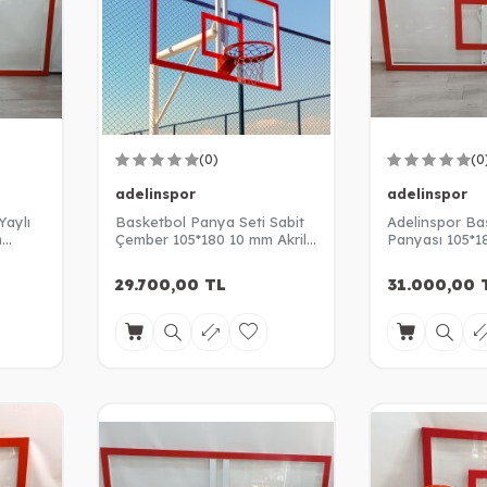
(0)
(0
adelinspor
adelinspor
Yaylı
Basketbol Panya Seti Sabit
Adelinspor Ba
m
Çember 105*180 10 mm Akrilik
Panyası 105*1
Cam Panya
Akrilik Cam
29.700,00
TL
31.000,00