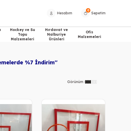
0
Hesabım
Sepetim
a
Hockey ve Su
Hırdavat ve
Ofis
Topu
Nalburiye
Malzemeleri
Malzemeleri
Ürünleri
emelerde %7 İndirim''
Görünüm :