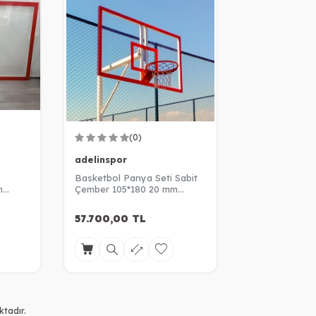
(0)
adelinspor
Basketbol Panya Seti Sabit
m
Çember 105*180 20 mm
Akrilik Cam Panya
57.700,00
TL
tadır.