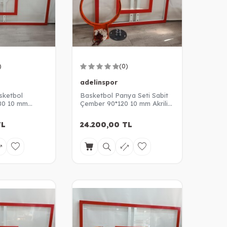
)
(0)
adelinspor
sketbol
Basketbol Panya Seti Sabit
80 10 mm
Çember 90*120 10 mm Akrilik
Cam Panya
L
24.200,00
TL