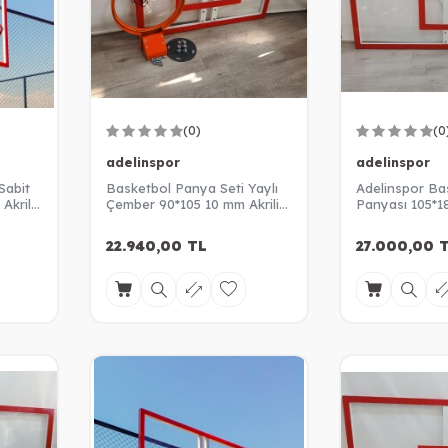
(0)
(0
adelinspor
adelinspor
Sabit
Basketbol Panya Seti Yaylı
Adelinspor Ba
Akrilik
Çember 90*105 10 mm Akrilik
Panyası 105*1
Cam Panya
Akrilik Cam
22.940,00
TL
27.000,00
T