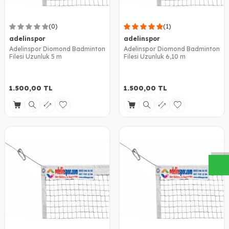
(0)
(1)
adelinspor
adelinspor
Adelinspor Diomond Badminton
Adelinspor Diomond Badminton
Filesi Uzunluk 5 m
Filesi Uzunluk 6,10 m
1.500,00
TL
1.500,00
TL
W
h
a
s
a
p
p
D
e
s
t
e
H
a
t
t