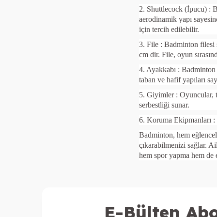
2. Shuttlecock (İpucu) : 
aerodinamik yapı sayesind
için tercih edilebilir.
3. File : Badminton filesi
cm dir. File, oyun sırasın
4. Ayakkabı : Badminton i
taban ve hafif yapıları sa
5. Giyimler : Oyuncular, t
serbestliği sunar.
6. Koruma Ekipmanları : Ö
Badminton, hem eğlenceli 
çıkarabilmenizi sağlar. Ai
hem spor yapma hem de eğl
E-Bülten Abo