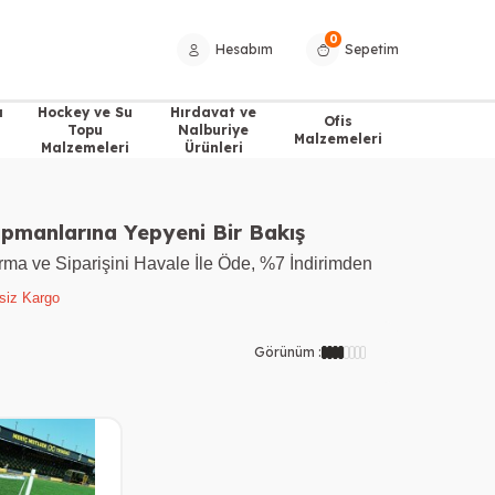
0
Hesabım
Sepetim
a
Hockey ve Su
Hırdavat ve
Ofis
Topu
Nalburiye
Malzemeleri
Malzemeleri
Ürünleri
pmanlarına Yepyeni Bir Bakış
ırma ve Siparişini Havale İle Öde, %7 İndirimden
tsiz Kargo
Görünüm :