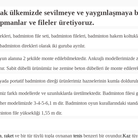
rak ülkemizde sevilmeye ve yaygınlaşmaya 
ipmanlar ve fileler üretiyoruz.
kleri, badminton file seti, badminton fileleri, badminton hakem koltukla
t badminton direkleri olarak iki guruba ayrılır.
un alanına 2 şekilde monte edilebilmektedir. Ankrajlı modellerimizde ze
r. Sabit dübelli ürünümüz ise zemine beton dübelleri ile monte edilerek 
ada portatif badminton direği ürünlerimiz haznelerinin kumla doldurulmas
miz farklı modellerde ve uzunluklarda üretilmektedir. Badminton filesi g
er modelimizde 3-4-5-6,1 m dir. Badminton oyun kurallarındaki standar
inton file yüksekliği 1,55 m dir.
n
,
raket
ve bir tür tüylü topla oynanan
tenis
benzeri bir oyundur.
Kaz
tüy