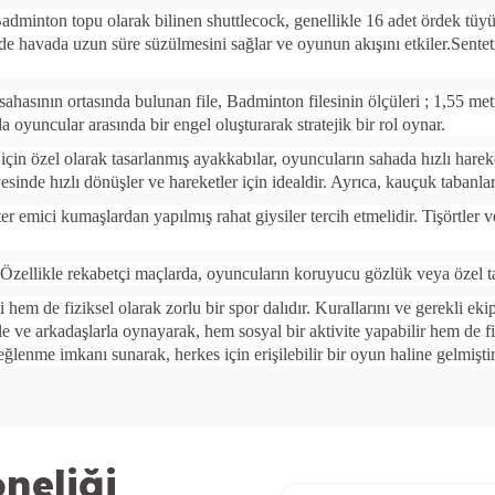
Badminton topu olarak bilinen shuttlecock, genellikle 16 adet ördek tüy
e havada uzun süre süzülmesini sağlar ve oyunun akışını etkiler.Sentet
 sahasının ortasında bulunan file, Badminton filesinin ölçüleri ; 1,55 me
da oyuncular arasında bir engel oluşturarak stratejik bir rol oynar.
çin özel olarak tasarlanmış ayakkabılar, oyuncuların sahada hızlı hareke
yesinde hızlı dönüşler ve hareketler için idealdir. Ayrıca, kauçuk tabanl
er emici kumaşlardan yapılmış rahat giysiler tercih etmelidir. Tişörtler v
zellikle rekabetçi maçlarda, oyuncuların koruyucu gözlük veya özel tay
hem de fiziksel olarak zorlu bir spor dalıdır. Kurallarını ve gerekli 
le ve arkadaşlarla oynayarak, hem sosyal bir aktivite yapabilir hem de f
enme imkanı sunarak, herkes için erişilebilir bir oyun haline gelmiştir
neliği