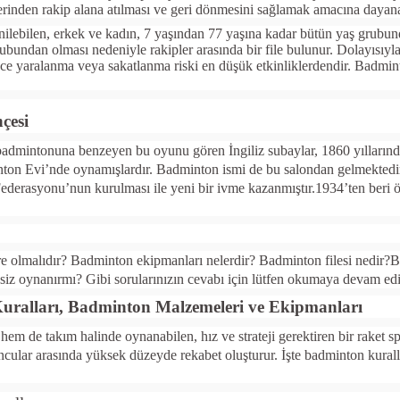
rinden rakip alana atılması ve geri dönmesini sağlamak amacına dayanan
lebilen, erkek ve kadın, 7 yaşından 77 yaşına kadar bütün yaş grubund
ubundan olması nedeniyle rakipler arasında bir file bulunur. Dolayısıyl
ece yaralanma veya sakatlanma riski en düşük etkinliklerdendir. Badmin
çesi
dmintonuna benzeyen bu oyunu gören İngiliz subaylar, 1860 yıllarında
ton Evi’nde oynamışlardır. Badminton ismi de bu salondan gelmektedir.
ederasyonu’nun kurulması ile yeni bir ivme kazanmıştır.1934’ten beri ö
re olmalıdır? Badminton ekipmanları nelerdir? Badminton filesi nedir
esiz oynanırmı? Gibi sorularınızın cevabı için lütfen okumaya devam edi
ralları, Badminton Malzemeleri ve Ekipmanları
em de takım halinde oynanabilen, hız ve strateji gerektiren bir raket s
ncular arasında yüksek düzeyde rekabet oluşturur. İşte badminton kural