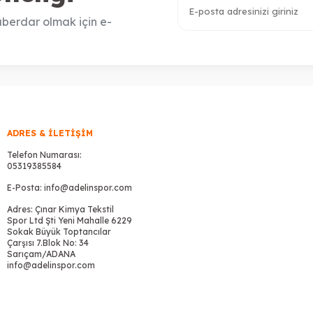
berdar olmak için e-
ADRES & İLETIŞIM
Telefon Numarası:
05319385584
E-Posta:
info@adelinspor.com
Adres: Çınar Kimya Tekstil
Spor Ltd Şti Yeni Mahalle 6229
Sokak Büyük Toptancılar
Çarşısı 7.Blok No: 34
Sarıçam/ADANA
info@adelinspor.com