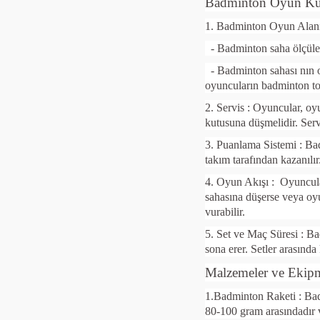
Badminton Oyun Kur
1. Badminton Oyun Alan
- Badminton saha ölçüleri
- Badminton sahası nın or
oyuncuların badminton to
2. Servis : Oyuncular, oy
kutusuna düşmelidir. Servi
3. Puanlama Sistemi : Bad
takım tarafından kazanılı
4. Oyun Akışı :
Oyuncula
sahasına düşerse veya oyu
vurabilir.
5. Set ve Maç Süresi : Ba
sona erer. Setler arasında 
Malzemeler ve Ekip
1.Badminton Raketi : Badm
80-100 gram arasındadır ve