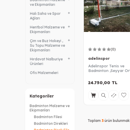
ve Ekipmanları
Halı Saha ve Spor
Ağları
Hentbol Malzeme ve
Ekipmanları
Çim ve Buz Hokeyi ,
Su Topu Malzeme ve
(0)
Ekipmanları
adelinspor
Hırdavat Nalburiye
Ürünleri
Adelinspor Tenis ve
Badminton ,Seyyar Or
Ofis Malzemeleri
Direk ve File Seti
24.750,00
TL
Kategoriler
Badminton Malzeme ve
Ekipmanları
Badminton Filesi
Toplam
3
ürün bulunmakt
Badminton Direkleri