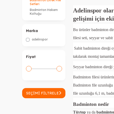
Badminton Direk File
Setleri
Adelinspor ola
Badminton Hakem
Koltuğu
gelişimi için ek
Bu ürünler badminton dire
Marka
filesi seti, seyyar ve sabi
adelinspor
Sabit badminton direği oy
takılarak montaj tamamlanı
Fiyat
Seyyar badminton direği y
Badminton filesi ürünleri
Badminton file uzunluğu h
SEÇIMI FILTRELE
file uzunluğu 6,1 m, badm
Badminton nedir
Tüytop
ya da
badminto