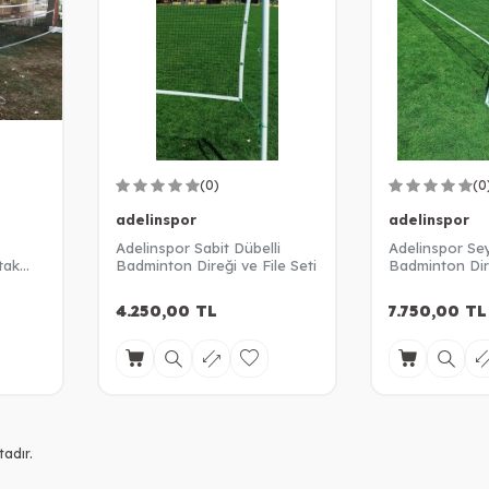
(0)
(0
adelinspor
adelinspor
Adelinspor Sabit Dübelli
Adelinspor Se
tak
Badminton Direği ve File Seti
Badminton Dire
4.250,00
TL
7.750,00
TL
adır.