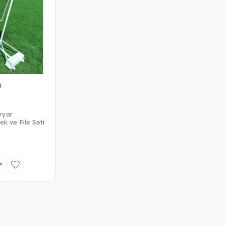
)
yyar
k ve File Seti