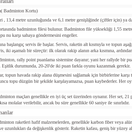
alları
ı( Badminton Kortu)
 , 13,4 metre uzunluğunda ve 6,1 metre genişliğinde (çiftler için) ya da 
tasında badminton filesi bulunur. Badminton file yüksekliği 1,55 metre
pu nu karşı sahaya göndermesini engeller.
una başlangıç servis ile başlar. Servis, raketin alt kısmıyla ve topun aş
s, iki aşamalı bir süreçtir: ilk olarak rakip alanın arka kısmına, ardınd
minton, rally point puanlama sistemine dayanır; yani her rallyde bir p
r. Eşitlik durumunda, 20-20'de iki puan farkla oyunu kazanmak gerekir.
r, topun havada rakip alana düşmesini sağlamak için birbirlerine karşı
ncu topu düzgün bir şekilde karşılayamazsa, puan kaybederler. Her oyun
dminton maçları genellikle en iyi üç set üzerinden oynanır. Her set, 2
kısa molalar verilebilir, ancak bu süre genellikle 60 saniye ile sınırlıdır.
manlar
inton raketleri hafif malzemelerden, genellikle karbon fiber veya alüm
 uzunlukları da değişkenlik gösterir. Raketin kafası, geniş bir yüzey al