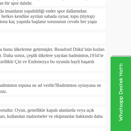
 bir spor dalıdır.
a insanların yapabildiği ender spor dallarından
a herkes kendine ayrılan sahada oynar, topu (tüytop)
tona kaç yaşında başlanır sorusunun cevabı her yaşta
 bunu ülkelerine getirmişler. Beauford Dükü’nün kızları
 Daha sonra, çeşitli ülkelere yayılan badminton,1934’te
zellikle Çin ve Endonezya bu oyunda hayli başarılı
Whatsapp Destek Hattı
?Badminton topuna ne ad verilir?Badminton oynayana ne
niz.
porudur. Oyun, genellikle kapalı alanlarda veya açık
ları, kullanılan malzemeler ve ekipmanlar hakkında daha