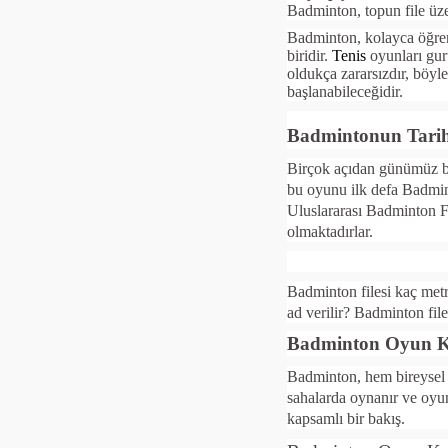
Badminton, topun file üze
Badminton, kolayca öğreni
biridir.
Tenis
oyunları gur
oldukça zararsızdır, böyl
başlanabileceğidir.
Badmintonun Tarih
Birçok açıdan günümüz ba
bu oyunu ilk defa Badmin
Uluslararası Badminton F
olmaktadırlar.
Badminton filesi kaç met
ad verilir? Badminton fil
Badminton Oyun Ku
Badminton, hem bireysel h
sahalarda oynanır ve oyu
kapsamlı bir bakış.