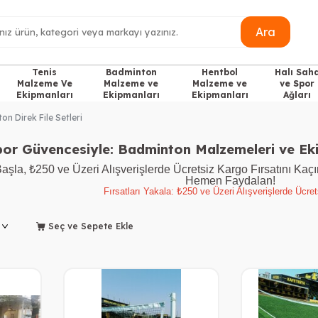
Ara
Tenis
Badminton
Hentbol
Halı Sah
Malzeme Ve
Malzeme ve
Malzeme ve
ve Spor
Ekipmanları
Ekipmanları
Ekipmanları
Ağları
n Direk File Setleri
por Güvencesiyle: Badminton Malzemeleri ve Eki
şla, ₺250 ve Üzeri Alışverişlerde Ücretsiz Kargo Fırsatını Kaç
Hemen Faydalan!
Fırsatları Yakala: ₺250 ve Üzeri Alışverişlerde Ücre
Seç ve Sepete Ekle