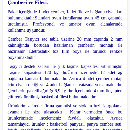
Çemberi ve Filesi
:
Paket içeriğinde 1 adet çember, 1adet file ve bağlantı civataları
bulunmaktadır.
Standart oyun kurallarına uyun 45 cm çapında
üretilmiştir. Profesyonel ve amatör oyun alanalarında
kullanıma uygundur.
Çember Taşıyıcı sac tabla üzerine 20 mm çapında 2 mm
kalınlığında borudan hazırlanan çemberin montajı ile
hazırlanır. Eletrostatik toz fıırn boya ile turuncu renkde
boyanmaktadır.
Taşıyıcı destek sacları ile yük taşıma kapasitesi arttırılmıştır.
Taşıma kapasitesi 120 kg dır.
Ürün üzerinede 12 adet ağ
bağlama kancası bulunmaktadır.
Ayrıca 4 adet çember motajı
için civata deliği ve 4 adet bağlantı civatasıda yer almaktadır.
Çemberin paketli ağırlığı 6,9 kg dır.
İçerisinde 4 mm floş ipten
çift renk üretilmiş basketbol filesi bulunmaktadır.
Ürünlerimiz üretici firma garantisi ve stoktan hızlı kargolama
avantajı ile size ulaşacaktı . Karar vermeden önce bu
ürünlerimizde incelemeniz faydalı olacaktır. Ayrıca
tamamlayıcı ürünler ; basketbol panyası, panya çember seti,