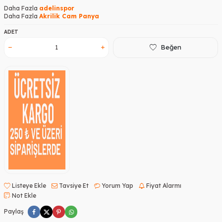
Daha Fazla
adelinspor
Daha Fazla
Akrilik Cam Panya
ADET
Beğen
Listeye Ekle
Tavsiye Et
Yorum Yap
Fiyat Alarmı
Not Ekle
Paylaş