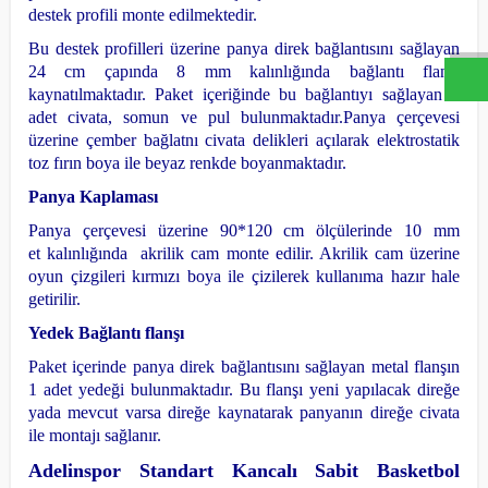
W
h
a
s
a
p
p
D
e
s
t
e
H
a
t
t
destek profili monte edilmektedir.
Bu destek profilleri üzerine panya direk bağlantısını sağlayan
24 cm çapında 8 mm kalınlığında bağlantı flanşı
kaynatılmaktadır. Paket içeriğinde bu bağlantıyı sağlayan 4
adet civata, somun ve pul bulunmaktadır.
Panya çerçevesi
üzerine çember bağlatnı civata delikleri açılarak elektrostatik
toz fırın boya ile beyaz renkde boyanmaktadır.
Panya Kaplaması
Panya çerçevesi üzerine 90*120 cm ölçülerinde 10 mm
et kalınlığında akrilik cam monte edilir.
Akrilik cam üzerine
oyun çizgileri kırmızı boya ile çizilerek kullanıma hazır hale
getirilir.
Yedek Bağlantı flanşı
Paket içerinde panya direk bağlantısını sağlayan metal flanşın
1 adet yedeği bulunmaktadır.
Bu flanşı yeni yapılacak direğe
yada mevcut varsa direğe kaynatarak panyanın direğe civata
ile montajı sağlanır.
Adelinspor Standart Kancalı Sabit Basketbol