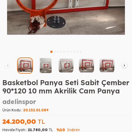
Basketbol Panya Seti Sabit Çember
90*120 10 mm Akrilik Cam Panya
adelinspor
Ürün Kodu :
20.152.01.089
24.200,00
TL
Havale Fiyatı :
21.780,00
TL
%10
İndirim