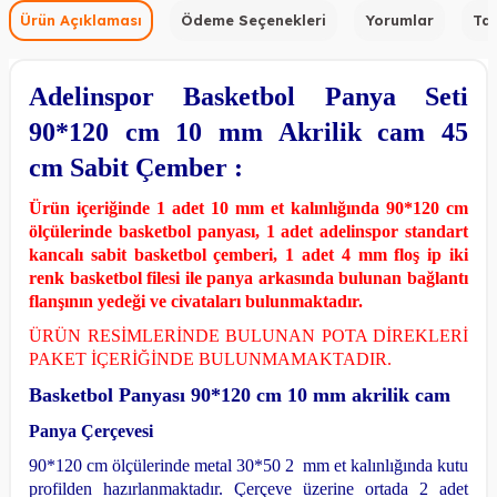
Ürün Açıklaması
Ödeme Seçenekleri
Yorumlar
Tav
Adelinspor Basketbol Panya Seti
90*120 cm 10 mm Akrilik cam 45
cm Sabit Çember :
Ürün içeriğinde 1 adet 10 mm et kalınlığında 90*120 cm
ölçülerinde basketbol panyası, 1 adet adelinspor standart
kancalı sabit basketbol çemberi, 1 adet 4 mm floş ip iki
renk basketbol filesi ile panya arkasında bulunan bağlantı
flanşının yedeği ve civataları bulunmaktadır.
ÜRÜN RESİMLERİNDE BULUNAN POTA DİREKLERİ
PAKET İÇERİĞİNDE BULUNMAMAKTADIR.
Basketbol Panyası 90*120 cm 10 mm akrilik cam
Panya Çerçevesi
90*120 cm ölçülerinde metal 30*50 2 mm et kalınlığında kutu
profilden hazırlanmaktadır.
Çerçeve üzerine ortada 2 adet