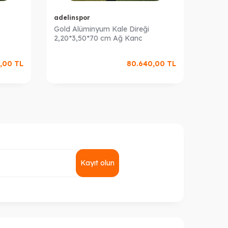
adelinspor
adeli
Gold Alüminyum Kale Direği
Alümin
2,20*3,50*70 cm Ağ Kanc
2,44*7
,00
TL
80.640,00
TL
Kayıt olun