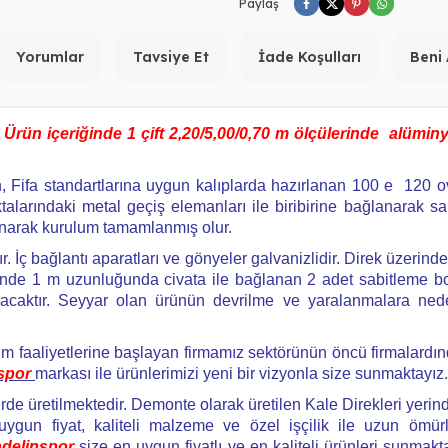
Paylaş
Yorumlar
Tavsiye Et
İade Koşulları
Beni
:
Ürün içeriğinde 1 çift 2,20/5,00/0,70 m ölçülerinde alümin
an, Fifa standartlarına uygun kalıplarda hazırlanan 100 e 120 
larındaki metal geçiş elemanları ile biribirine bağlanarak sa
anarak kurulum tamamlanmış olur.
. İç bağlantı aparatları ve gönyeler galvanizlidir. Direk üzerinde
erinde 1 m uzunluğunda civata ile bağlanan 2 adet sabitleme 
lacaktır. Seyyar olan ürünün devrilme ve yaralanmalara ned
im faaliyetlerine başlayan firmamız sektörünün öncü firmalardınd
spor
markası ile ürünlerimizi yeni bir vizyonla size sunmakta
erde üretilmektedir. Demonte olarak üretilen Kale Direkleri yeri
i uygun fiyat, kaliteli malzeme ve özel işçilik ile uzun ömürlü
adelinspor
size en uygun fiyatlı ve en kaliteli ürünleri sunmakta