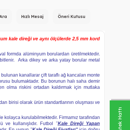
 Ara
Hızlı Mesaj
Öneri Kutusu
yum kale direği ve aynı ölçülerde 2,5 mm kord
oval formda alüminyum borulardan üretilmektedir.
bitlenir. Arka dikey ve arka yatay borular metal
 bulunan kanallarar çift taraflı ağ kancaları monte
borusu bulumaktadır. Bu borunun halı saha demir
en olma riskini ortadan kaldırmak için mutlaka
an birisi olarak ürün standartlarının oluşması ve
yız.
nde kolayca kurulabilmektedir. Firmamız tarafından
 ve kullanışlıdır. Futbol ''
Kale Direği Yapan
dır. En uygun ''
Kale Direği Fiyatları''
için doğru