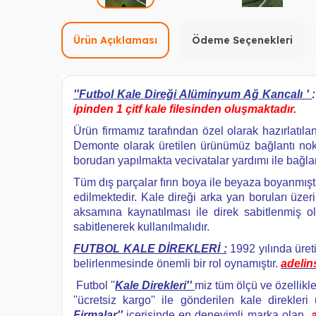
Ürün Açıklaması
Ödeme Seçenekleri
''
Futbol Kale Direği Alüminyum Ağ Kancalı
'
ipinden 1 çitf kale filesinden oluşmaktadır.
Ürün firmamız tarafından özel olarak hazırlatıl
Demonte olarak üretilen ürünümüz bağlantı nokta
borudan yapılmakta vecivatalar yardımı ile bağl
Tüm dış parçalar fırın boya ile beyaza boyanmıştır
edilmektedir. Kale direği arka yan boruları üz
aksamına kaynatılması ile direk sabitlenmiş o
sabitlenerek kullanılmalıdır.
FUTBOL KALE DİREKLERİ :
1992 yılında üret
belirlenmesinde önemli bir rol oynamıştır.
adelin
Futbol ''
Kale Direkleri''
miz tüm ölçü ve özellikl
''ücretsiz kargo'' ile gönderilen kale direkler
Firmalar''
içerisinde en deneyimli marka olan