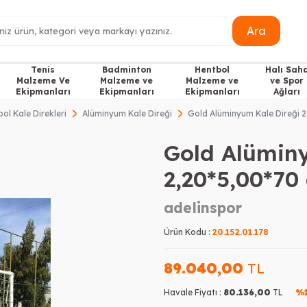
Ara
Tenis
Badminton
Hentbol
Halı Sah
Malzeme Ve
Malzeme ve
Malzeme ve
ve Spor
Ekipmanları
Ekipmanları
Ekipmanları
Ağları
bol Kale Direkleri
Alüminyum Kale Direği
Gold Alüminyum Kale Direği 
Gold Alümin
2,20*5,00*70
adelinspor
Ürün Kodu :
20.152.01.178
89.040,00
TL
Havale Fiyatı :
80.136,00
TL
%