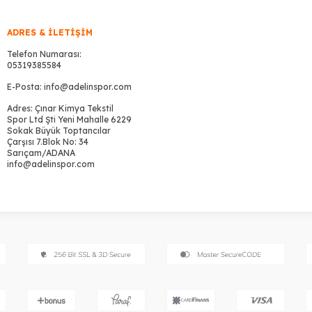
ADRES & İLETIŞIM
Telefon Numarası:
05319385584
E-Posta:
info@adelinspor.com
Adres: Çınar Kimya Tekstil
Spor Ltd Şti Yeni Mahalle 6229
Sokak Büyük Toptancılar
Çarşısı 7.Blok No: 34
Sarıçam/ADANA
info@adelinspor.com