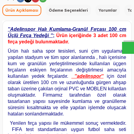
Ürün Açıklaması
Ödeme Seçenekleri
Yorumlar
Tav
W
h
a
s
a
p
p
D
e
s
t
e
H
a
t
t
''Adelinspor Halı Kumlama-Granül Fırçası 100 cm
Üçlü Fırça Yedeği ''
;
Ürün içeriğinde 3 adet 100 cm
fırça yedeği bulunmaktadır.
Ürün halı saha spor tesisleri, suni çim uygulaması
yapılan stadyum ve tüm spor alanlarında , halı içerisine
kum ve granülün yerleştirilmesinde kullanılan üçgen
fırçaların eskiyen fırçalarının değiştirlmesi amacıyla
kullanılan yedek fırçalardır.
''adelinspor''
için özel
olarak üretilen 100 cm ve uzunluğunda gürgen ahşap
taban üzerine çakılan orjinal PVC ve MOBLEN kıllardan
oluşmaktadır. Firmamız tarafından özel olarak
tasarlanan yapısı sayesinde kumlama ve granülleme
süresini kısaltmakta ve elle yapılan işlemde oluşacak
hataları sonlandırmaktadır.
Yenilen fırça yapısı ile mükemmel sonuç vermektedir.
FIFA test standartlarıan uygun futbol saha seti