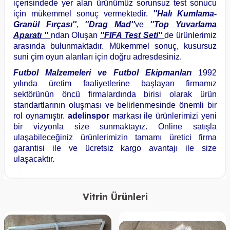
içerisindede yer alan ürünümüz sorunsuz test sonucu
için mükemmel sonuç vermektedir.
''Halı Kumlama-
Granül Fırçası''
,
''Drag Mad''
ve
''Top Yuvarlama
Aparatı ''
ndan Oluşan
''FIFA Test Seti''
de ürünlerimiz
arasında bulunmaktadır. Mükemmel sonuç, kusursuz
suni çim oyun alanları için doğru adresdesiniz.
Futbol Malzemeleri ve Futbol Ekipmanları
1992
yılında üretim faaliyetlerine başlayan firmamız
sektörünün öncü firmalardında birisi olarak ürün
standartlarının oluşması ve belirlenmesinde önemli bir
rol oynamıştır.
adelinspor
markası ile ürünlerimizi yeni
bir vizyonla size sunmaktayız. Online satışla
ulaşabileceğiniz ürünlerimizin tamamı üretici firma
garantisi ile ve ücretsiz kargo avantajı ile size
ulaşacaktır.
Vitrin Ürünleri