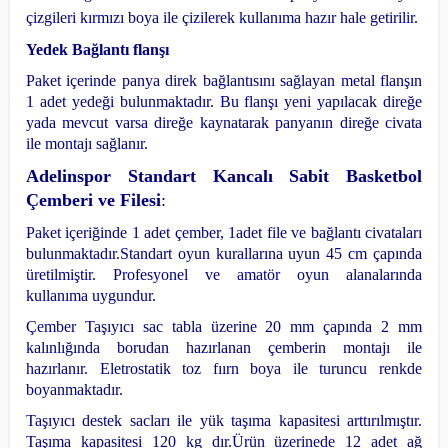
çizgileri kırmızı boya ile çizilerek kullanıma hazır hale getirilir.
Yedek Bağlantı flanşı
Paket içerinde panya direk bağlantısını sağlayan metal flanşın
1 adet yedeği bulunmaktadır.
Bu flanşı yeni yapılacak direğe
yada mevcut varsa direğe kaynatarak panyanın direğe civata
ile montajı sağlanır.
Adelinspor Standart Kancalı Sabit Basketbol
Çemberi ve Filesi
:
Paket içeriğinde 1 adet çember, 1adet file ve bağlantı civataları
bulunmaktadır.
Standart oyun kurallarına uyun 45 cm çapında
üretilmiştir. Profesyonel ve amatör oyun alanalarında
kullanıma uygundur.
Çember Taşıyıcı sac tabla üzerine 20 mm çapında 2 mm
kalınlığında borudan hazırlanan çemberin montajı ile
hazırlanır. Eletrostatik toz fıırn boya ile turuncu renkde
boyanmaktadır.
Taşıyıcı destek sacları ile yük taşıma kapasitesi arttırılmıştır.
Taşıma kapasitesi 120 kg dır.
Ürün üzerinede 12 adet ağ