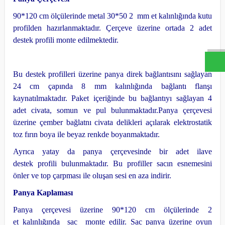
W
h
a
s
a
p
p
D
e
s
t
e
H
a
t
t
90*120 cm ölçülerinde metal 30*50 2 mm et kalınlığında kutu
profilden hazırlanmaktadır.
Çerçeve üzerine ortada 2 adet
destek profili monte edilmektedir.
Bu destek profilleri üzerine panya direk bağlantısını sağlayan
24 cm çapında 8 mm kalınlığında bağlantı flanşı
kaynatılmaktadır. Paket içeriğinde bu bağlantıyı sağlayan 4
adet civata, somun ve pul bulunmaktadır.
Panya çerçevesi
üzerine çember bağlatnı civata delikleri açılarak elektrostatik
toz fırın boya ile beyaz renkde boyanmaktadır.
Ayrıca yatay da panya çerçevesinde bir adet ilave
destek profili bulunmaktadır. Bu profiller sacın esnemesini
önler ve top çarpması ile oluşan sesi en aza indirir.
Panya Kaplaması
Panya çerçevesi üzerine 90*120 cm ölçülerinde 2
et kalınlığında sac monte edilir.
Sac panya üzerine oyun