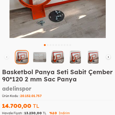
Basketbol Panya Seti Sabit Çember
90*120 2 mm Sac Panya
adelinspor
Ürün Kodu :
20.152.01.757
14.700,00
TL
Havale Fiyatı :
13.230,00
TL
%10
İndirim