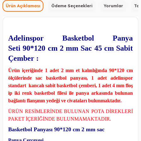
Ürün Açıklaması
Ödeme Seçenekleri
Yorumlar
Tav
Adelinspor Basketbol Panya
Seti 90*120 cm 2 mm Sac 45 cm Sabit
Çember :
Ürün içeriğinde 1 adet 2 mm et kalınlığında 90*120 cm
ölçülerinde sac basketbol panyası, 1 adet adelinspor
standart kancalı sabit basketbol çemberi, 1 adet 4 mm floş
ip iki renk basketbol filesi ile panya arkasında bulunan
bağlantı flanşının yedeği ve civataları bulunmaktadır.
ÜRÜN RESİMLERİNDE BULUNAN POTA DİREKLERİ
PAKET İÇERİĞİNDE BULUNMAMAKTADIR.
Basketbol Panyası 90*120 cm 2 mm sac
Panya Çerçevesi