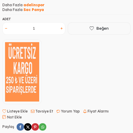
Daha Fazla
adelinspor
Daha Fazla
Sac Panya
ADET
Beğen
Listeye Ekle
Tavsiye Et
Yorum Yap
Fiyat Alarmı
Not Ekle
Paylaş