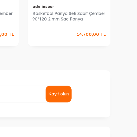
adelinspor
adeli
Çember
Basketbol Panya Seti Sabit Çember
Baske
90*120 2 mm Sac Panya
90*12
,00
TL
14.700,00
TL
Kayıt olun