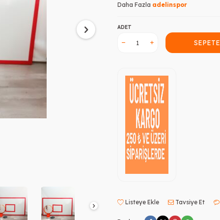
Daha Fazla
adelinspor
ADET
SEPETE
Listeye Ekle
Tavsiye Et