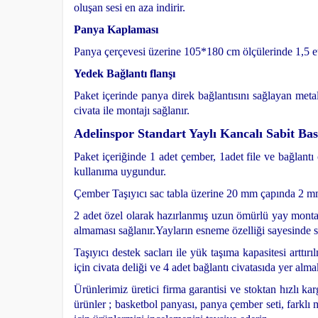
oluşan sesi en aza indirir.
Panya Kaplaması
Panya çerçevesi üzerine 105*180 cm ölçülerinde 1,5 et
Yedek Bağlantı flanşı
Paket içerinde panya direk bağlantısını sağlayan meta
civata ile montajı sağlanır.
Adelinspor Standart Yaylı Kancalı Sabit Bas
Paket içeriğinde 1 adet çember, 1adet file ve bağlantı 
kullanıma uygundur.
Çember Taşıyıcı sac tabla üzerine 20 mm çapında 2 mm k
2 adet özel olarak hazırlanmış uzun ömürlü yay monta
almaması sağlanır.
Yayların esneme özelliği sayesinde
Taşıyıcı destek sacları ile yük taşıma kapasitesi arttırı
için civata deliği ve 4 adet bağlantı civatasıda yer alma
Ürünlerimiz üretici firma garantisi ve stoktan hızlı k
ürünler ; basketbol panyası, panya çember seti, farklı