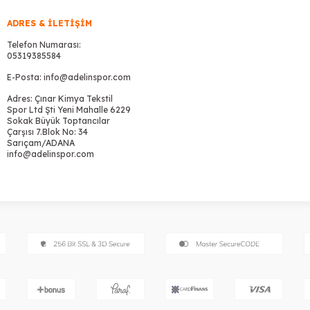
ADRES & İLETIŞIM
Telefon Numarası:
05319385584
E-Posta:
info@adelinspor.com
Adres: Çınar Kimya Tekstil
Spor Ltd Şti Yeni Mahalle 6229
Sokak Büyük Toptancılar
Çarşısı 7.Blok No: 34
Sarıçam/ADANA
info@adelinspor.com