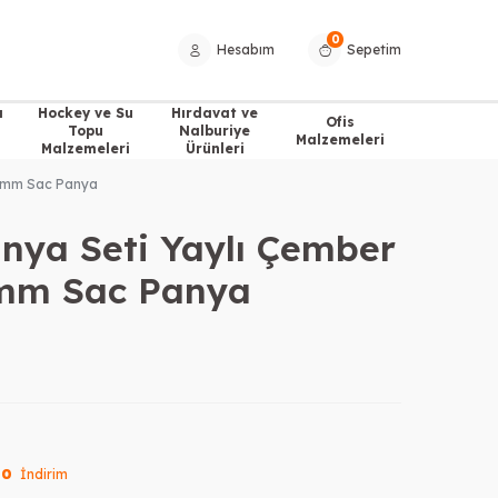
0
Hesabım
Sepetim
a
Hockey ve Su
Hırdavat ve
Ofis
Topu
Nalburiye
Malzemeleri
Malzemeleri
Ürünleri
5 mm Sac Panya
nya Seti Yaylı Çember
 mm Sac Panya
10
İndirim