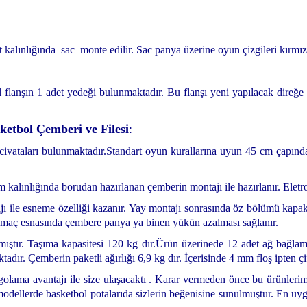
 kalınlığında sac monte edilir.
Sac panya üzerine oyun çizgileri kırmızı 
l flanşın 1 adet yedeği bulunmaktadır.
Bu flanşı yeni yapılacak direğ
ketbol Çemberi ve Filesi
:
civataları bulunmaktadır.
Standart oyun kurallarına uyun 45 cm çapında 
alınlığında borudan hazırlanan çemberin montajı ile hazırlanır. Eletro
jı ile esneme özelliği kazanır. Yay montajı sonrasında öz bölümü kapak
 smaç esnasında çembere panya ya binen yükün azalması sağlanır.
lmıştır. Taşıma kapasitesi 120 kg dır.
Ürün üzerinede 12 adet ağ bağlam
ktadır.
Çemberin paketli ağırlığı 6,9 kg dır.
İçerisinde 4 mm floş ipten çi
argolama avantajı ile size ulaşacaktı . Karar vermeden önce bu ürünleri
 modellerde basketbol potalarıda sizlerin beğenisine sunulmuştur. En uy