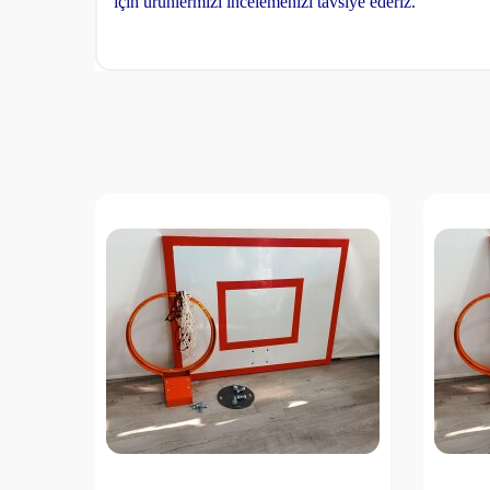
için ürünlermizi incelemenizi tavsiye ederiz.