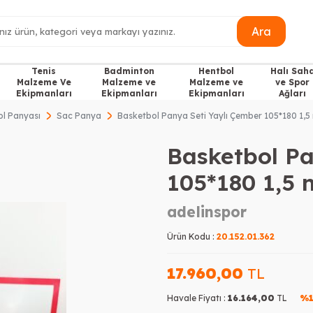
Ara
Tenis
Badminton
Hentbol
Halı Sah
Malzeme Ve
Malzeme ve
Malzeme ve
ve Spor
Ekipmanları
Ekipmanları
Ekipmanları
Ağları
l Panyası
Sac Panya
Basketbol Panya Seti Yaylı Çember 105*180 1,
Basketbol Pa
105*180 1,5
adelinspor
Ürün Kodu :
20.152.01.362
17.960,00
TL
Havale Fiyatı :
16.164,00
TL
%