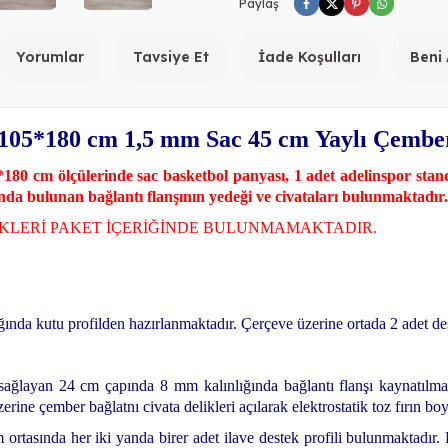
Paylaş
Yorumlar
Tavsiye Et
İade Koşulları
Beni
 105*180 cm 1,5 mm Sac 45 cm Yaylı Çember
180 cm ölçülerinde sac basketbol panyası, 1 adet adelinspor stand
sında bulunan bağlantı flanşının yedeği ve civataları bulunmaktadır.
KLERİ PAKET İÇERİĞİNDE BULUNMAMAKTADIR.
ında kutu profilden hazırlanmaktadır.
Çerçeve üzerine ortada 2 adet des
ı sağlayan 24 cm çapında 8 mm kalınlığında bağlantı flanşı kaynatılmak
erine çember bağlatnı civata delikleri açılarak elektrostatik toz fırın b
am ortasında her iki yanda birer adet ilave destek profili bulunmaktadır