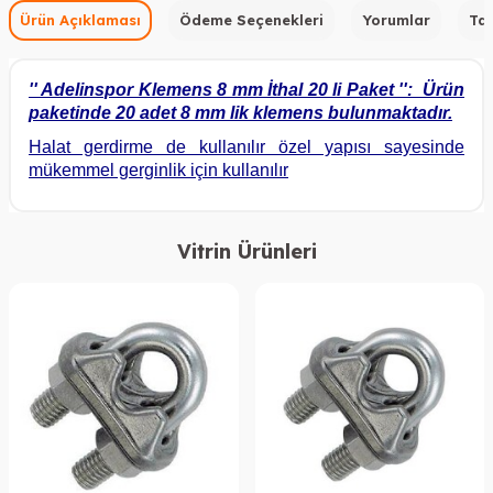
Ürün Açıklaması
Ödeme Seçenekleri
Yorumlar
Tav
'' Adelinspor Klemens 8 mm İthal 20 li Paket '': Ürün
paketinde 20 adet 8 mm lik klemens bulunmaktadır.
Halat gerdirme de kullanılır özel yapısı sayesinde
mükemmel gerginlik için kullanılır
Vitrin Ürünleri