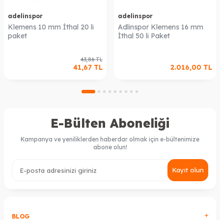
adelinspor
adelinspor
Klemens 10 mm İthal 20 li
Adlinspor Klemens 16 mm
paket
İthal 50 li Paket
43,86
TL
41,67
TL
2.016,00
TL
E-Bülten Aboneliği
Kampanya ve yeniliklerden haberdar olmak için e-bültenimize
abone olun!
Kayıt olun
BLOG