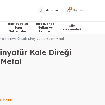
0
Hesabım
Sepetim
a
Hockey ve Su
Hırdavat ve
Ofis
Topu
Nalburiye
Malzemeleri
Malzemeleri
Ürünleri
inspor Minyatür Kale Direği 70*90*60 cm Metal
inyatür Kale Direği
 Metal
0
İndirim