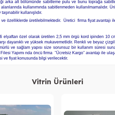
eği arka alt bölümünde sabitleme pulu ve bunu toprağa sabitlem
lanlarında kullanımında sabitlenmeden kullanılmamalıdır. Ürün
taşınabilir kullanışlıdır.
ve özelliklerde üretilebilmektedir. Üretici firma fiyat avantajı i
 elyaftan özel olarak üretilen 2,5 mm örgü kord ipinden 10 c
karşı dayanıklı ve yüksek muka
vem
etlidir. Renkli ve beyaz çizgil
rlü ve sağlam yapısı size sorunsuz bir kullanım süresi sunacak
lesi Yapımı nda öncü firma ''Ücretsiz Kargo'' avantajı ile ulaşac
i ve fiyat konusunda bilgi verilecektir.
Vitrin Ürünleri