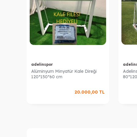
adelinspor
adelin
Alüminyum Minyatür Kale Direği
Adelin
120*150*60 cm
80*12
20.000,00
TL