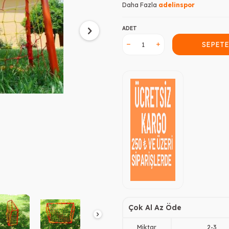
Daha Fazla
adelinspor
ADET
SEPETE
Çok Al Az Öde
Miktar
2
-
3