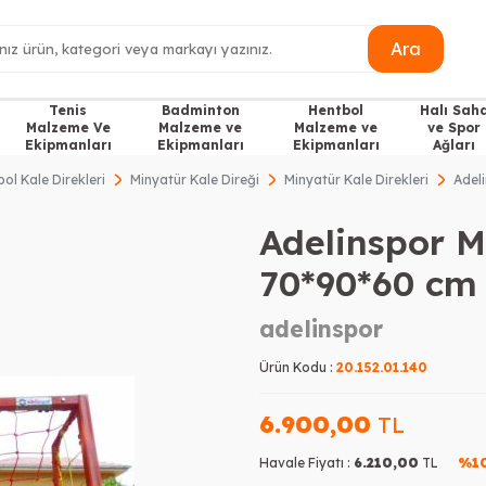
Ara
Tenis
Badminton
Hentbol
Halı Sah
Malzeme Ve
Malzeme ve
Malzeme ve
ve Spor
Ekipmanları
Ekipmanları
Ekipmanları
Ağları
bol Kale Direkleri
Minyatür Kale Direği
Minyatür Kale Direkleri
Adel
Adelinspor M
70*90*60 cm
adelinspor
Ürün Kodu :
20.152.01.140
6.900,00
TL
Havale Fiyatı :
6.210,00
TL
%1