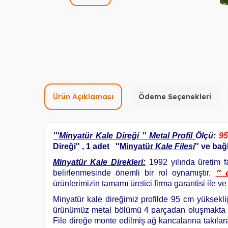
Ürün Açıklaması
Ödeme Seçenekleri
'
''Minyatür Kale Direği
'' Metal Profil
Ölçü:
95
Direği'' , 1 adet ''
Minyatür
Kale Filesi
'' ve ba
Minyatür Kale Direkleri:
1992 yılında üretim fa
'' 
belirlenmesinde önemli bir rol oynamıştır.
ürünlerimizin tamamı üretici firma garantisi ile ve
Minyatür kale direğimiz profilde 95 cm yüksekl
ürünümüz metal bölümü 4 parçadan oluşmakta ve c
File direğe monte edilmiş ağ kancalarına takılar