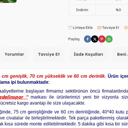
İndirim
%0
Listeye Ekle
Tavsiye Et
Paylaş
Yorumlar
Tavsiye Et
İade Koşulları
Beni
 cm genişlik, 70 cm yükseklik ve 60 cm derinlik
.
Ürün içer
ğlama ipi bulunmaktadır.
aliyetlerine başlayan firmamız sektörünün öncü firmalardından
adelinspor ''
markası ile ürünlerimizi yeni bir vizyonla si
 ücretsiz kargo avantajı ile size ulaşacaktır.
iğinde, 75 cm genişliğinde ve 60 cm derinliğinde, 40*40 kutu p
ivatalar ile birleştirilmektedir. Tek parça paketlenmiş olarak 
ak kısa sürede monte edilebilmektedir. 5 dakika gibi kısa bir s