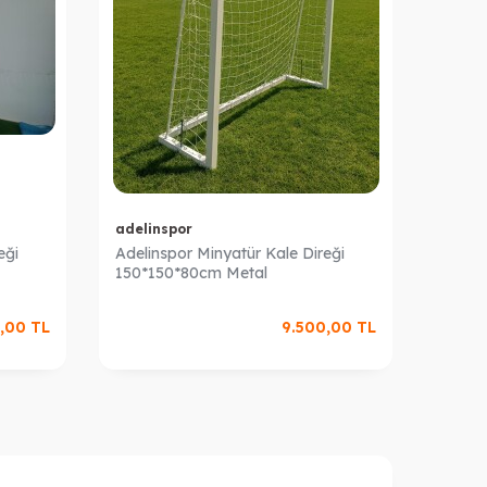
adelinspor
adeli
eği
Adelinspor Minyatür Kale Direği
Adelin
150*150*80cm Metal
120*1
,00
TL
9.500,00
TL