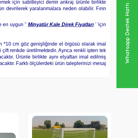
ek için sabitleyici demir ankraj ürünle birlikte
Whatsapp Destek Hattı
 devrilerek yaralanmalara neden olabilir. Fırın
le en uygun ''
Minyatür
Kale Direk Fiyatları
' 'için
m *10 cm göz genişliğinde el örgüsü olarak imal
i çift renkde üretilmektedir. Ayrıca renkli ipten tek
tır. Ürünle birlikte aynı elyaftan imal edilmiş
aktır. Farklı ölçülerdeki ürün taleplerinizi mesaj