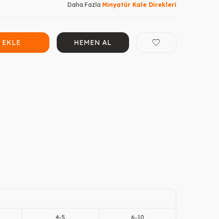
Daha Fazla
Minyatür Kale Direkleri
 EKLE
HEMEN AL
4
-
5
6
-
10