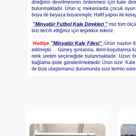
direğinin devrilmesinin önlenmesi için kale dir
bulunmaktadır. Ürün iç mekanlarda çocuk oyun a
boya ile beyaza boyanmıştır. Hafif yapısı ile kolay 
''Minyatür Futbol Kale Direkleri ''
miz tüm ölçü 
bizi tercih ettiğiniz için teşekkür ederiz.
Hediye
''Minyatür Kale Filesi''
:
Ürün naylon 66
edilmiştir. .
Güneş ışınlarına, iklim koşullarına 
renk üretim seçeneğide bulunmaktadır. Uzun ömü
bağlama ipide gönderilmektedir. Ürün size Kale Fi
ile bize ulaştırmanız durumunda size termin süres