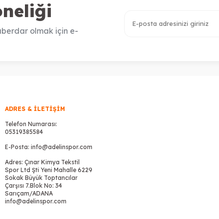
neliği
berdar olmak için e-
ADRES & İLETIŞIM
Telefon Numarası:
05319385584
E-Posta:
info@adelinspor.com
Adres: Çınar Kimya Tekstil
Spor Ltd Şti Yeni Mahalle 6229
Sokak Büyük Toptancılar
Çarşısı 7.Blok No: 34
Sarıçam/ADANA
info@adelinspor.com