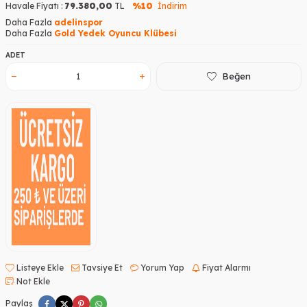
Havale Fiyatı :
79.380,00
TL
%10
İndirim
Daha Fazla
adelinspor
Daha Fazla
Gold Yedek Oyuncu Klübesi
ADET
Beğen
Listeye Ekle
Tavsiye Et
Yorum Yap
Fiyat Alarmı
Not Ekle
Paylaş