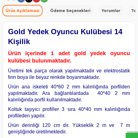
Ürün Açıklaması
Ödeme Seçenekleri
Yorumlar
Tav
Gold Yedek Oyuncu Kulübesi 14
Kişilik
Ürün içerinde 1 adet gold yedek oyuncu
kulübesi bulunmaktadır.
Üretimi tek parça olarak yapılmaktadır ve elektrostatik
fırın boya ile beyaz renkde boyanmaktadır.
Ürün ana iskeleti 40*60 2 mm kalınlığında porfilden
yapılmaktadır. Ara bağlantılardada 40*40 2 mm
kalınlığında porfil kullanılmaktadır.
Koltuk taşıyıcı profiller 3 sıra 40*40 mm kalınlığında
W
h
a
s
a
p
p
D
e
s
t
e
H
a
t
t
profileden yapılır.
Ürün derinliği 120 cm dir. Yükseklik 2 m ve 7 m
genişliğinde üretilmektedir.