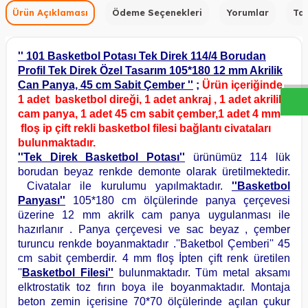
Ürün Açıklaması
Ödeme Seçenekleri
Yorumlar
Tav
W
h
a
s
a
p
p
D
e
s
t
e
H
a
t
t
'' 101 Basketbol Potası Tek Direk 114/4 Borudan
Profil Tek Direk Özel Tasarım 105*180 12 mm Akrilik
Can Panya, 45 cm Sabit Çember ''
;
Ürün içeriğinde
1 adet basketbol direği, 1 adet ankraj , 1 adet akrilik
cam panya, 1 adet 45 cm sabit çember,1 adet 4 mm
floş ip çift rekli basketbol filesi bağlantı civataları
bulunmaktadır.
''Tek Direk Basketbol Potası''
ürünümüz 114 lük
borudan beyaz renkde demonte olarak üretilmektedir.
Civatalar ile kurulumu yapılmaktadır.
''Basketbol
Panyası''
105*180 cm ölçülerinde panya çerçevesi
üzerine 12 mm akrilk cam panya uygulanması ile
hazırlanır . Panya çerçevesi ve sac beyaz , ç
ember
turuncu renkde boyanmaktadır .
''Baketbol Çemberi'' 45
cm sabit çemberdir. 4 mm floş İpten çift renk üretilen
''
Basketbol Filesi''
bulunmaktadır. Tüm metal aksamı
elktrostatik toz fırın boya ile boyanmaktadır. Montaja
beton zemin içerisine 70*70 ölçülerinde açılan çukur