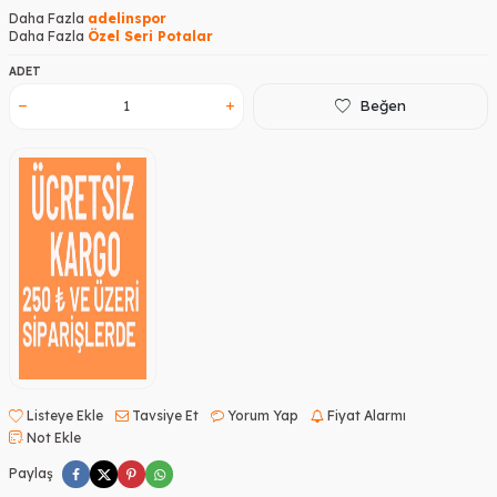
Daha Fazla
adelinspor
Daha Fazla
Özel Seri Potalar
ADET
Beğen
Listeye Ekle
Tavsiye Et
Yorum Yap
Fiyat Alarmı
Not Ekle
Paylaş