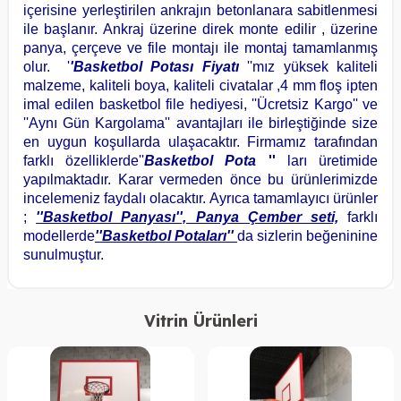
içerisine yerleştirilen ankrajın betonlanara sabitlenmesi
ile başlanır. Ankraj üzerine direk monte edilir , üzerine
panya, çerçeve ve file montajı ile montaj tamamlanmış
olur. '
'Basketbol Potası Fiyatı
''mız yüksek kaliteli
malzeme, kaliteli boya, kaliteli civatalar ,4 mm floş ipten
imal edilen basketbol file hediyesi, ''Ücretsiz Kargo'' ve
''Aynı Gün Kargolama'' avantajları ile birleştiğinde size
en uygun koşullarda ulaşacaktır. Firmamız tarafından
farklı özelliklerde''
Basketbol Pota
''
ları üretimide
yapılmaktadır. Karar vermeden önce bu ürünlerimizde
incelemeniz faydalı olacaktır. Ayrıca tamamlayıcı ürünler
;
''Basketbol Panyası'', Panya Çember seti,
farklı
modellerde
''Basketbol Potaları''
da sizlerin beğeninine
sunulmuştur.
Vitrin Ürünleri