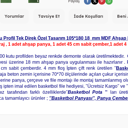
Paylaş
Yorumlar
Tavsiye Et
İade Koşulları
Beni
utu Profil Tek Direk Özel Tasarım 105*180 18 mm MDF Ahşap 
aj , 1 adet ahşap panya, 1 adet 45 cm sabit çember,1 adet 4 m
 kutu profilden beyaz renkde demonte olarak üretilmektedir. C
esi üzerine 18 mm ahşap panya uygulanması ile hazırlanır . 
cm sabit çemberdir. 4 mm floş İpten çift renk üretilen ''
Baske
ntaja beton zemin içerisine 70*70 ölçülerinde açılan çukur içerisi
üzerine panya, çerçeve ve file montajı ile montaj tamamlanmış olu
oş ipten imal edilen basketbol file hediyesi, ''Ücretsiz Kargo'' ve 
 tarafından farklı özelliklerde''
Basketbol Pota
''
ları ür
ıca tamamlayıcı ürünler ;
''Basketbol Panyası'', Panya Çember