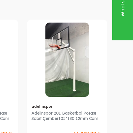
adelinspor
adeli
tası
Adelinspor 201 Basketbol Potası
Adelin
 Cam
Sabit Çember105*180 12mm Cam
Sabit