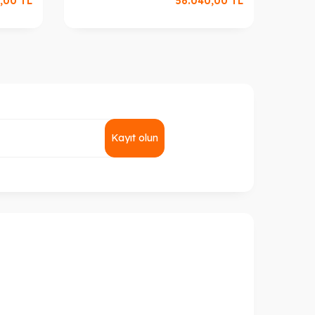
,00
TL
56.040,00
TL
Kayıt olun