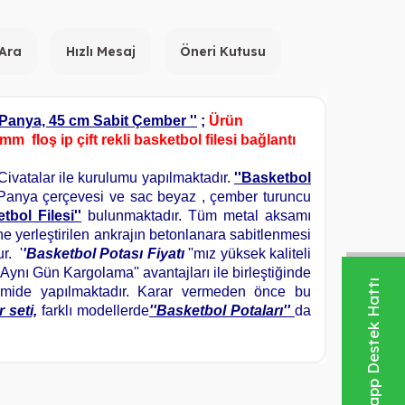
 Ara
Hızlı Mesaj
Öneri Kutusu
Panya, 45 cm Sabit Çember ''
;
Ürün
m floş ip çift rekli basketbol filesi bağlantı
ivatalar ile kurulumu yapılmaktadır.
''Basketbol
Panya çerçevesi ve sac beyaz , ç
ember turuncu
tbol Filesi''
bulunmaktadır. Tüm metal aksamı
ne yerleştirilen ankrajın betonlanara sabitlenmesi
r. '
'Basketbol Potası Fiyatı
''mız yüksek kaliteli
''Aynı Gün Kargolama'' avantajları ile birleştiğinde
Whatsapp Destek Hattı
etimide yapılmaktadır. Karar vermeden önce bu
 seti,
farklı modellerde
''Basketbol Potaları''
da