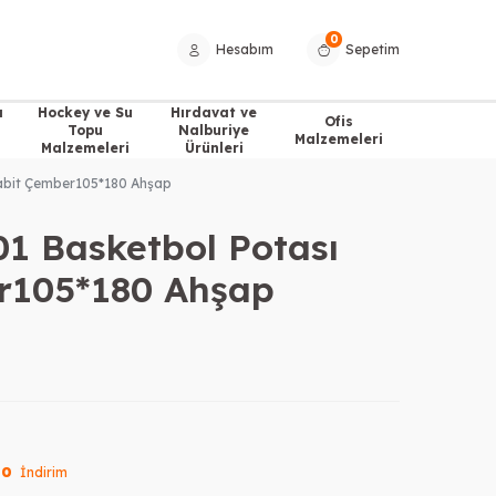
0
Hesabım
Sepetim
a
Hockey ve Su
Hırdavat ve
Ofis
Topu
Nalburiye
Malzemeleri
Malzemeleri
Ürünleri
Sabit Çember105*180 Ahşap
01 Basketbol Potası
r105*180 Ahşap
10
İndirim