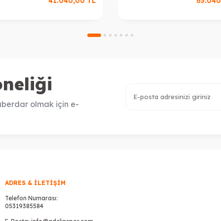
41.040,00
TL
63.040
neliği
berdar olmak için e-
ADRES & İLETIŞIM
Telefon Numarası:
05319385584