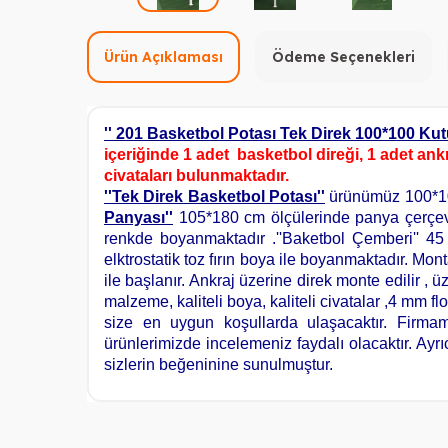
Ürün Açıklaması
Ödeme Seçenekleri
'' 201 Basketbol Potası Tek Direk 100*100 K
içeriğinde 1 adet basketbol direği, 1 adet ankr
civataları bulunmaktadır.
''Tek Direk Basketbol Potası''
ürünümüz 100*100
Panyası''
105*180 cm ölçülerinde panya çerçev
renkde boyanmaktadır .
''Baketbol Çemberi'' 45 
elktrostatik toz fırın boya ile boyanmaktadır. Mo
ile başlanır. Ankraj üzerine direk monte edilir , 
malzeme, kaliteli boya, kaliteli civatalar ,4 mm fl
size en uygun koşullarda ulaşacaktır. Firmamız
ürünlerimizde incelemeniz faydalı olacaktır. Ayr
sizlerin beğeninine sunulmuştur.