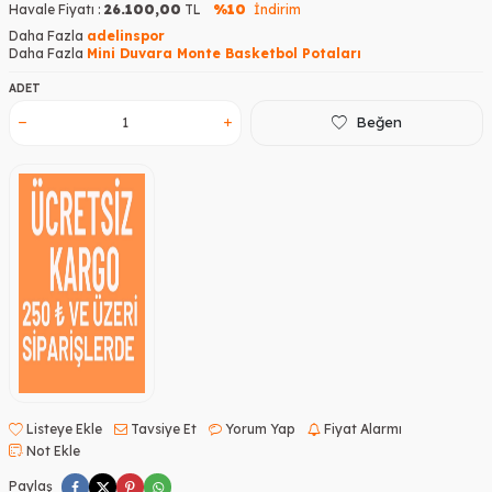
Havale Fiyatı :
26.100,00
TL
%10
İndirim
Daha Fazla
adelinspor
Daha Fazla
Mini Duvara Monte Basketbol Potaları
ADET
Beğen
Listeye Ekle
Tavsiye Et
Yorum Yap
Fiyat Alarmı
Not Ekle
Paylaş