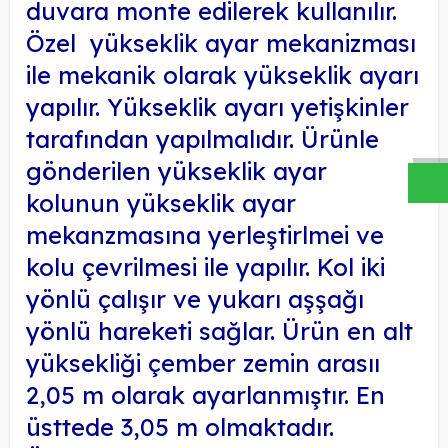
duvara monte edilerek kullanılır.
Özel yükseklik ayar mekanizması
ile mekanik olarak yükseklik ayarı
W
h
a
s
a
p
p
D
e
s
t
e
H
a
t
t
yapılır. Yükseklik ayarı yetişkinler
tarafından yapılmalıdır. Ürünle
gönderilen yükseklik ayar
kolunun yükseklik ayar
mekanzmasına yerleştirlmei ve
kolu çevrilmesi ile yapılır. Kol iki
yönlü çalışır ve yukarı aşşağı
yönlü hareketi sağlar. Ürün en alt
yüksekliği çember zemin arasıı
2,05 m olarak ayarlanmıştır. En
üsttede 3,05 m olmaktadır.