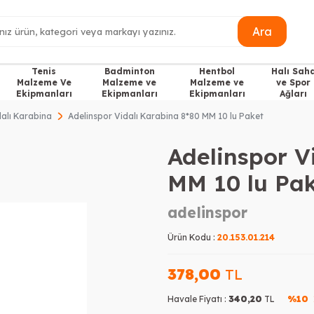
Ara
Tenis
Badminton
Hentbol
Halı Sah
Malzeme Ve
Malzeme ve
Malzeme ve
ve Spor
Ekipmanları
Ekipmanları
Ekipmanları
Ağları
dalı Karabina
Adelinspor Vidalı Karabina 8*80 MM 10 lu Paket
Adelinspor V
MM 10 lu Pa
adelinspor
Ürün Kodu :
20.153.01.214
378,00
TL
Havale Fiyatı :
340,20
TL
%10