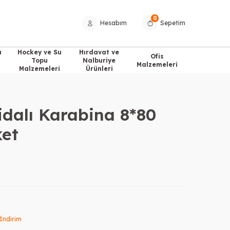
0
Hesabım
Sepetim
a
Hockey ve Su
Hırdavat ve
Ofis
Topu
Nalburiye
Malzemeleri
Malzemeleri
Ürünleri
idalı Karabina 8*80
ket
İndirim