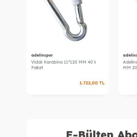
adelinspor
adelin
Vidalı Karabina 11*120 MM 40 lı
Adelin
Paket
MM 20 
1.722,00
TL
E-Bülten Abo