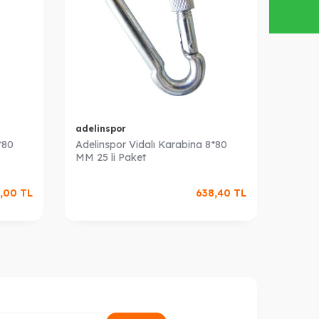
adelinspor
adeli
*80
Adelinspor Vidalı Karabina 8*80
Adelin
MM 25 li Paket
MM 50
,00
TL
638,40
TL