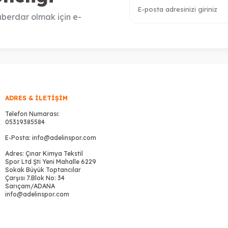
berdar olmak için e-
ADRES & İLETIŞIM
Telefon Numarası:
05319385584
E-Posta:
info@adelinspor.com
Adres: Çınar Kimya Tekstil
Spor Ltd Şti Yeni Mahalle 6229
Sokak Büyük Toptancılar
Çarşısı 7.Blok No: 34
Sarıçam/ADANA
info@adelinspor.com