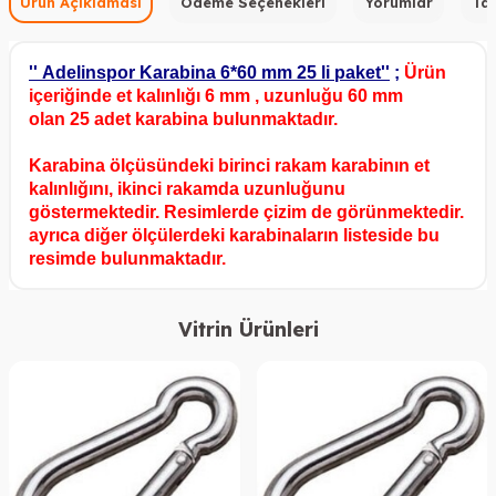
Ürün Açıklaması
Ödeme Seçenekleri
Yorumlar
Tav
''
Adelinspor Karabina 6*60 mm 25 li paket
''
;
Ürün
içeriğinde et kalınlığı 6 mm , uzunluğu 60 mm
olan 25 adet karabina bulunmaktadır.
Karabina ölçüsündeki birinci rakam karabinın et
kalınlığını, ikinci rakamda uzunluğunu
göstermektedir. Resimlerde çizim de görünmektedir.
ayrıca diğer ölçülerdeki karabinaların listeside bu
resimde bulunmaktadır.
Vitrin Ürünleri