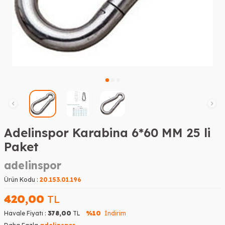
Adelinspor Karabina 6*60 MM 25 li
Paket
adelinspor
Ürün Kodu :
20.153.01.196
420,00
TL
Havale Fiyatı :
378,00
TL
%10
İndirim