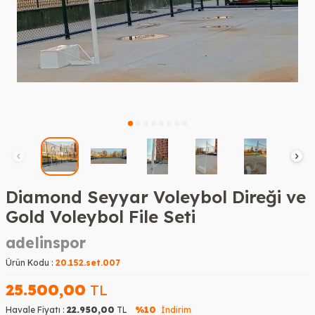
Diamond Seyyar Voleybol Direği ve
Gold Voleybol File Seti
adelinspor
Ürün Kodu :
20.152.set.007
25.500,00
TL
Havale Fiyatı :
22.950,00
TL
%10
İndirim