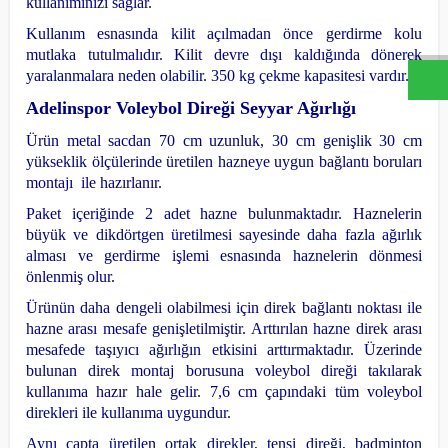
W
h
a
s
a
p
p
D
e
s
t
e
H
a
t
t
kullanımınızı sağlar.
Kullanım esnasında kilit açılmadan önce gerdirme kolu
mutlaka tutulmalıdır. Kilit devre dışı kaldığında dönerek
yaralanmalara neden olabilir. 350 kg çekme kapasitesi vardır.
Adelinspor Voleybol Direği Seyyar Ağırlığı
Ürün metal sacdan 70 cm uzunluk, 30 cm genişlik 30 cm
yükseklik ölçülerinde üretilen hazneye uygun bağlantı boruları
montajı ile hazırlanır.
Paket içeriğinde 2 adet hazne bulunmaktadır. Haznelerin
büyük ve dikdörtgen üretilmesi sayesinde daha fazla ağırlık
alması ve gerdirme işlemi esnasında haznelerin dönmesi
önlenmiş olur.
Ürünün daha dengeli olabilmesi için direk bağlantı noktası ile
hazne arası mesafe genişletilmiştir.
Arttırılan hazne direk arası
mesafede taşıyıcı ağırlığın etkisini arttırmaktadır.
Üzerinde
bulunan direk montaj borusuna voleybol direği takılarak
kullanıma hazır hale gelir. 7,6 cm çapındaki tüm voleybol
direkleri ile kullanıma uygundur.
Aynı çapta üretilen ortak direkler, tensi direği, badminton