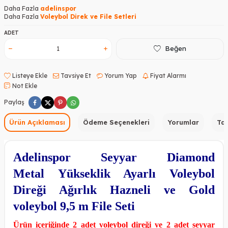
Daha Fazla
adelinspor
Daha Fazla
Voleybol Direk ve File Setleri
ADET
Beğen
Listeye Ekle
Tavsiye Et
Yorum Yap
Fiyat Alarmı
Not Ekle
Paylaş
Ürün Açıklaması
Ödeme Seçenekleri
Yorumlar
Tav
Adelinspor Seyyar Diamond
Metal Yükseklik Ayarlı Voleybol
Direği Ağırlık Hazneli ve Gold
voleybol 9,5 m File Seti
Ürün içeriğinde 2 adet voleybol direği ve 2 adet seyyar