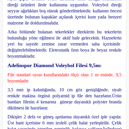
direği ürünleri ilede kullanıma uygundur.
Voleybol direği
seyyar ağırlıkları boş olarak gönderilmektedir. kullanım öncesi
üzerinde bulunan kapaklar açılarak içerisi kum yada benzeri
malzeme ile doldurulmalıdır.
Arka bölümde bulanan tekerlekler direklerin bu tekerlerin
bulunduğu yöne eğilmesi ile aktif hale gelecektir. Haznelerin
yeri bu sayede zemine zarar vermeden saha içerisinde
değiştirelebilmektedir.
Eletrostatik fırın boya ile beyaz renkde
boyanmaktadır.
Adelinspor Diamond Voleybol Filesi 9,5m:
File standart oyun kurallarındaki ölçü olan 1 m eninde, 9,5
boyundadır.
3,5 mm ip kalınlığında, 10 cm göz genişliğinde, siyah
renkde makina örgüsü polyamid ip file den hazırlanır.
Ürün
bantları filenin 4 kenarına güneşe dayanıklı polyster branda
dikilmesi ile hazırlanır.
Dikişler 2 defa ve güneş ışınlarına dayanıklı özel iple yapılır.
Üst bant içerisine 6 mm izoleli çelik halat yerleştirilir. Çelik
halat sayesinde istenilen gerginlik kolayca sağlanır.
İç(Indoor)