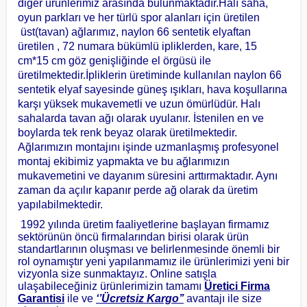
diğer ürünlerimiz arasında bulunmaktadır.Halı saha,
oyun parkları ve her türlü spor alanları için üretilen
üst(tavan) ağlarımız, naylon 66 sentetik elyaftan
üretilen , 72 numara bükümlü ipliklerden, kare, 15
cm*15 cm göz genişliğinde el örgüsü ile
üretilmektedir.İpliklerin üretiminde kullanılan naylon 66
sentetik elyaf sayesinde güneş ışıkları, hava koşullarına
karşı yüksek mukavemetli ve uzun ömürlüdür. Halı
sahalarda tavan ağı olarak uyulanır. İstenilen en ve
boylarda tek renk beyaz olarak üretilmektedir.
Ağlarımızın montajını işinde uzmanlaşmış profesyonel
montaj ekibimiz yapmakta ve bu ağlarımızın
mukavemetini ve dayanım süresini arttırmaktadır. Aynı
zaman da açılır kapanır perde ağ olarak da üretim
yapılabilmektedir.
1992 yılında üretim faaliyetlerine başlayan firmamız
sektörünün öncü firmalarından birisi olarak ürün
standartlarının oluşması ve belirlenmesinde önemli bir
rol oynamıştır yeni yapılanmamız ile ürünlerimizi yeni bir
vizyonla size sunmaktayız. Online satışla
ulaşabileceğiniz ürünlerimizin tamamı
Üretici Firma
Garantisi
ile ve
‘’Ücretsiz Kargo’’
avantajı ile size