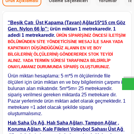
Ürün Açıklaması
Ödeme Seçenekleri
Yorumlar
Tav
''Beşik Çatı Üst Kapama (Tavan) Ağlar15*15 cm Göz
Gen. Nylon 66 İp'':
ürün miktarı 1 metrekaredir. 1
adedi 1 metrekaredir.
ÜRÜN SİPARİŞİNİZ ÖNCESİ İLETİŞİM
BÖLÜMÜNDEN SİTE YÖNDETİCİSİNE MESAJ İLE SAHA YADA
KAPATMAYI DÜŞÜNDÜĞÜNÜZ ALANIN EN VE BOY
BİLGİLERİNİ( ÖLÇÜLERİNİ) GÖNDEREREK STOK TEYİDİ
W
h
a
s
a
p
p
D
e
s
t
e
H
a
t
t
ALINIZ. YADA TERMİN SÜRESİ TARAFINIZA BİLDİRİLİP
ONAYLAMANIZ DURUMUNDA SİPARİŞ OLUŞTURUNUZ.
Ürün miktarı hesaplama: 5 m*5 m ölçülerinde file
ölçüleri için ürün miktarı en ve boy bilgilerinin çarpımı ile
bulunan alan mikatırıdır. 5m*5m= 25 metrekaredir.
sipariş verilmesi gereken miktarda 25 metrekare dir.
Pazar yerlerinde ürün miktarı adet olarak geçmektedir. 1
metrekare =1 adet olacak şekilde sipariş
oluşturmalısınız.
Halı Saha Üs Ağ, Halı Saha Ağları, Tampon Ağlar ,
Koruma Ağları, Kale Fileleri
Voleybol Sahası Üst Ağ