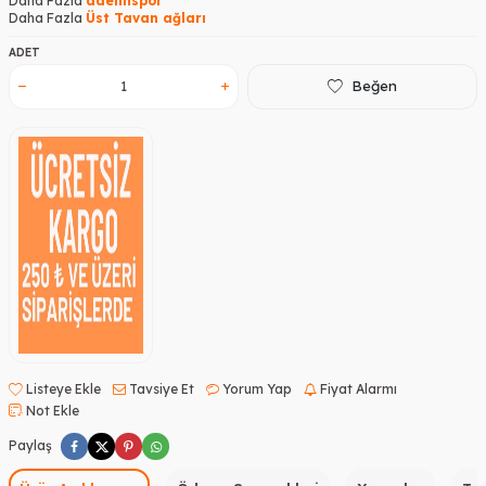
Daha Fazla
adelinspor
Daha Fazla
Üst Tavan ağları
ADET
Beğen
Listeye Ekle
Tavsiye Et
Yorum Yap
Fiyat Alarmı
Not Ekle
Paylaş