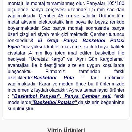
montajı ile montaj tamamlanmış olur. Panyalar 105*180
ölçüleride panya çerçevesi üzerinde 1,5 mm sac dan
yapılmaktadır. Çember 45 cm ve sabittir. Ürünün tüm
metal aksamı elektrostatik fırın boya ile beyaz renkde
boyanmaktadır. Sac panya montajı sonrasında panya
üzeri çizgileri siyah renk çizilmektedir. Çember turuncu
renkdedir.'
'3 lü Grup Panya Basketbol Potası
Fiyatı
''mız yüksek kaliteli malzeme, kaliteli boya, kaliteli
civatalar ,4 mm floş ipten imal edilen basketbol file
hediyesi, ''Ücretsiz Kargo'' ve ''Aynı Gün Kargolama''
avantajları ile birleştiğinde size en uygun koşullarda
ulaşacaktır. Firmamız tarafından farklı
özelliklerde''
Basketbol Pota
''
ları üretimide
yapılmaktadır. Karar vermeden önce bu ürünlerimizde
incelemeniz faydalı olacaktır. Ayrıca tamamlayıcı ürünler
;
''Basketbol Panyası'', Panya Çember seti,
farklı
modellerde
''Basketbol Potaları''
da sizlerin beğeninine
sunulmuştur.
Vitrin Ürünleri