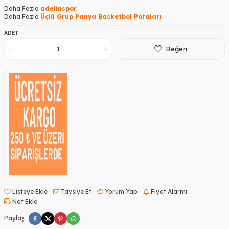
Daha Fazla
adelinspor
Daha Fazla
Üçlü Grup Panya Basketbol Potaları
ADET
Beğen
Listeye Ekle
Tavsiye Et
Yorum Yap
Fiyat Alarmı
Not Ekle
Paylaş