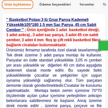
Ürün Açıklaması
Ödeme Seçenekleri
Yorumlar
Tav
'' Basketbol Potası 3 lü Grup Panya Kademeli
W
h
a
s
a
p
p
D
e
s
t
e
H
a
t
t
Yükseklik105*180 1,5 mm Sac Panya, 45 cm Sabit
Çember ''
;
Ürün içeriğinde 1 adet basketbol direği,
1 adet ankraj , 3 adet sac panya, 3 adet 45 cm sabit
çember, 3 adet 4 mm floş ip çift rekli basketbol filesi
bağlantı civataları bulunmaktadır.
Ürünümüz firmamız tarafında özel olarak tasarlanmıştır.
Tek direk üzerine 3 adet panya montajı ile kullanılır.
Panyalar en üstte standart yükseklikte 3,05 m çember
yer arası yükseklik ve
diğerleri 40 cm daha aşşağıda
kademeli olarak monte edilir. Bu sayede farklı
yüksekliklerde çocuklar ve yetişkinler için uygun
oynama yüksekliği sağlanmış olur. Tüm parçaları
demonte olarak gönderilmektedir.Civatalar ile kurulumu
yapılmaktadır. Montaja beton zemin içerisine 70*70
ölçülerinde açılan çukur içerisine yerleştirilen ankrajın
betonlanara sabitlenmesi ile başlanır. Anraj üzerine
direk monte edilir , üzerine panya, çerçeve ve file