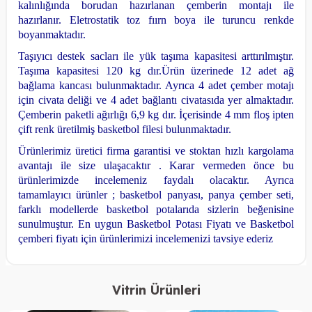
kalınlığında borudan hazırlanan çemberin montajı ile
hazırlanır. Eletrostatik toz fıırn boya ile turuncu renkde
boyanmaktadır.
Taşıyıcı destek sacları ile yük taşıma kapasitesi arttırılmıştır.
Taşıma kapasitesi 120 kg dır.
Ürün üzerinede 12 adet ağ
bağlama kancası bulunmaktadır.
Ayrıca 4 adet çember motajı
için civata deliği ve 4 adet bağlantı civatasıda yer almaktadır.
Çemberin paketli ağırlığı 6,9 kg dır.
İçerisinde 4 mm floş ipten
çift renk üretilmiş basketbol filesi bulunmaktadır.
Ürünlerimiz üretici firma garantisi ve stoktan hızlı kargolama
avantajı ile size ulaşacaktır . Karar vermeden önce bu
ürünlerimizde incelemeniz faydalı olacaktır. Ayrıca
tamamlayıcı ürünler ; basketbol panyası, panya çember seti,
farklı modellerde basketbol potalarıda sizlerin beğenisine
sunulmuştur. En uygun Basketbol Potası Fiyatı ve Basketbol
çemberi fiyatı için ürünlerimizi incelemenizi tavsiye ederiz
Vitrin Ürünleri