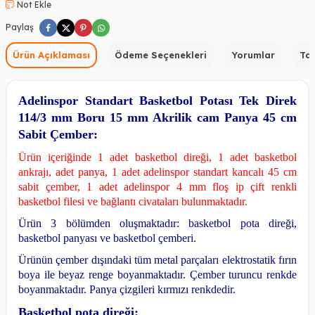
Not Ekle
Paylaş
Ürün Açıklaması
Ödeme Seçenekleri
Yorumlar
Tav
Adelinspor Standart Basketbol Potası Tek Direk
114/3 mm Boru 15 mm Akrilik cam Panya 45 cm
Sabit Çember:
Ürün içeriğinde 1 adet basketbol direği, 1 adet basketbol
ankrajı, adet panya, 1 adet adelinspor standart kancalı 45 cm
sabit çember, 1 adet adelinspor 4 mm floş ip çift renkli
basketbol filesi ve bağlantı civataları bulunmaktadır.
Ürün 3 bölümden oluşmaktadır: basketbol pota direği,
basketbol panyası ve basketbol çemberi.
Ürünün çember dışındaki tüm metal parçaları elektrostatik fırın
boya ile beyaz renge boyanmaktadır. Çember turuncu renkde
boyanmaktadır. Panya çizgileri kırmızı renkdedir.
Basketbol pota direği: