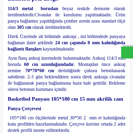
114/3 metal borudan
beyaz renkde demonte olarak
üretilmektedir.
Civatalar ile kurulumu yapılmaktadır. Ürün
panya bağlantısı yapıldığında çember zemin arası standart ölçü
W
h
a
s
a
p
p
D
e
s
t
e
H
a
t
t
olan
305 cm
olarak üretilmektedir.
Direk Üzerinde alt bölümde ankraja , üst bölümdede panyaya
bağlanan daire şeklinde
24 cm çapında 8 mm kalınlığında
bağlantı flanşları
kaynatılmaktadır.
Aynı flanş ankraj üzerindede bulunmaktadır. Ankraj 114/3 mm
boruda
60 cm uzunluğundadır
. Montajdan önce ankraj
zemine
70*70*60 cm
derinliğinde çukura betonlanarak
sabitlenir. 2-3 gün beklendikten sonra direk ankraja civatalar
ile bağlanarak panya bağlantısına hazır hale getirilir. Bekleme
süresi betonun kuruması içindir.
Basketbol Panyası 105*180 cm 15 mm akrilik cam
Panya Çerçevesi
105*180 cm ölçülerinde metal 30*50 2 mm et kalınlığında
kutu profilden hazırlanmaktadır.
Çerçeve üzerine ortada 2 adet
destek profili monte edilmektedir.