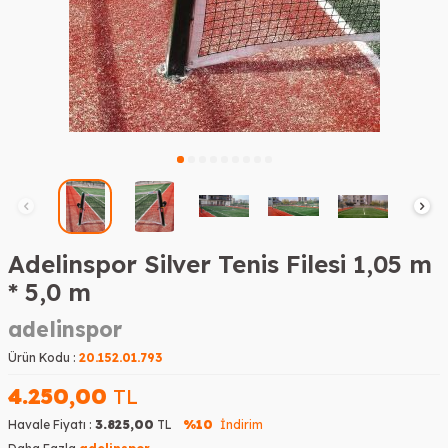
Adelinspor Silver Tenis Filesi 1,05 m
* 5,0 m
adelinspor
Ürün Kodu :
20.152.01.793
4.250,00
TL
Havale Fiyatı :
3.825,00
TL
%10
İndirim