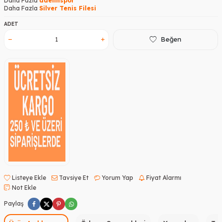
Daha Fazla
adelinspor
Daha Fazla
Silver Tenis Filesi
ADET
Beğen
Listeye Ekle
Tavsiye Et
Yorum Yap
Fiyat Alarmı
Not Ekle
Paylaş