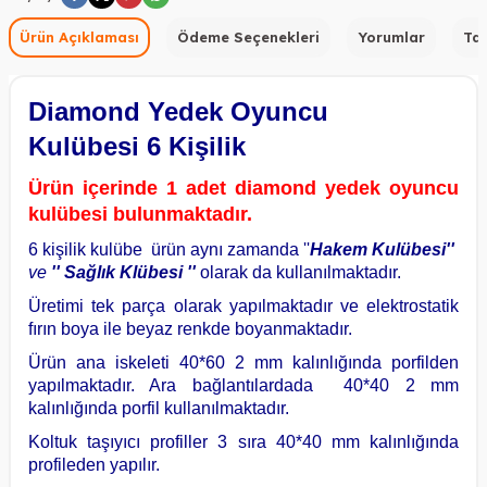
Ürün Açıklaması
Ödeme Seçenekleri
Yorumlar
Tav
Diamond Yedek Oyuncu
Kulübesi 6 Kişilik
Ürün içerinde 1 adet diamond yedek oyuncu
kulübesi bulunmaktadır.
6 kişilik kulübe ürün aynı zamanda ''
Hakem Kulübesi''
ve
'' Sağlık Klübesi ''
olarak da kullanılmaktadır.
Üretimi tek parça olarak yapılmaktadır ve elektrostatik
fırın boya ile beyaz renkde boyanmaktadır.
Ürün ana iskeleti 40*60 2 mm kalınlığında porfilden
yapılmaktadır. Ara bağlantılardada 40*40 2 mm
kalınlığında porfil kullanılmaktadır.
W
h
a
s
a
p
p
D
e
s
t
e
H
a
t
t
Koltuk taşıyıcı profiller 3 sıra 40*40 mm kalınlığında
profileden yapılır.