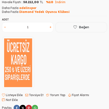
Havale Fiyatı :
58.212,00
TL
%10
İndirim
Daha Fazla
adelinspor
Daha Fazla
Diamond Yedek Oyuncu Klübesi
ADET
Beğen
Listeye Ekle
Tavsiye Et
Yorum Yap
Fiyat Alarmı
Not Ekle
Paylaş