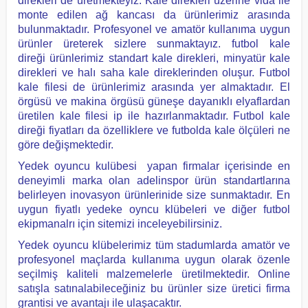
direkleri de üretmekteyiz. Kale direkleri üzerine vida ile
monte edilen ağ kancası da ürünlerimiz arasında
bulunmaktadır. Profesyonel ve amatör kullanıma uygun
ürünler üreterek sizlere sunmaktayız. f
utbol kale
direği ürünlerimiz standart kale direkleri, minyatür kale
direkleri ve halı saha kale direklerinden oluşur. Futbol
kale filesi de ürünlerimiz arasında yer almaktadır. El
örgüsü ve makina örgüsü güneşe dayanıklı elyaflardan
üretilen kale filesi ip ile hazırlanmaktadır. Futbol kale
direği fiyatları da özelliklere ve futbolda kale ölçüleri ne
göre değişmektedir.
Yedek oyuncu kulübesi yapan firmalar içerisinde en
deneyimli marka olan adelinspor ürün standartlarına
belirleyen inovasyon ürünlerinide size sunmaktadır. En
uygun fiyatlı yedeke oyncu klübeleri ve diğer futbol
ekipmanalrı için sitemizi inceleyebilirsiniz.
Yedek oyuncu klübelerimiz tüm stadumlarda amatör ve
profesyonel maçlarda kullanıma uygun olarak özenle
seçilmiş kaliteli malzemelerle üretilmektedir. Online
satışla satınalabileceğiniz bu ürünler size üretici firma
grantisi ve avantajı ile ulaşacaktır.