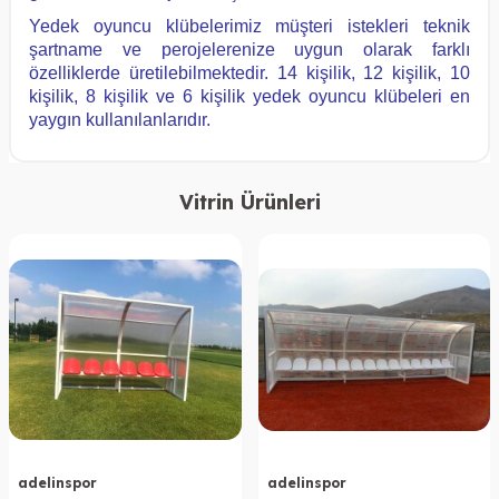
Yedek oyuncu klübelerimiz müşteri istekleri teknik
şartname ve perojelerenize uygun olarak farklı
özelliklerde üretilebilmektedir. 14 kişilik, 12 kişilik, 10
kişilik, 8 kişilik ve 6 kişilik yedek oyuncu klübeleri en
yaygın kullanılanlarıdır.
Vitrin Ürünleri
adelinspor
adelinspor