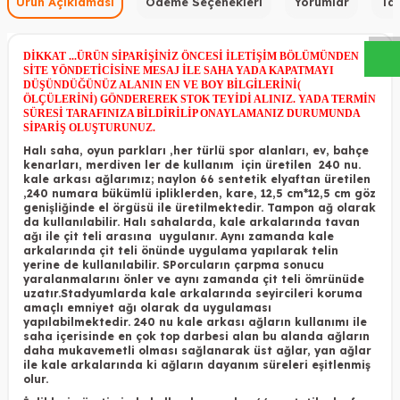
W
h
a
s
a
p
p
D
e
s
t
e
H
a
t
t
Ürün Açıklaması
Ödeme Seçenekleri
Yorumlar
Tav
DİKKAT ...ÜRÜN SİPARİŞİNİZ ÖNCESİ İLETİŞİM BÖLÜMÜNDEN
SİTE YÖNDETİCİSİNE MESAJ İLE SAHA YADA KAPATMAYI
DÜŞÜNDÜĞÜNÜZ ALANIN EN VE BOY BİLGİLERİNİ(
ÖLÇÜLERİNİ) GÖNDEREREK STOK TEYİDİ ALINIZ. YADA TERMİN
SÜRESİ TARAFINIZA BİLDİRİLİP ONAYLAMANIZ DURUMUNDA
SİPARİŞ OLUŞTURUNUZ.
Halı saha, oyun parkları ,her türlü spor alanları, ev, bahçe
kenarları, merdiven ler de kullanım için üretilen 240 nu.
kale arkası ağlarımız; naylon 66 sentetik elyaftan üretilen
,240 numara bükümlü ipliklerden, kare, 12,5 cm*12,5 cm göz
genişliğinde el örgüsü ile üretilmektedir. Tampon ağ olarak
da kullanılabilir. Halı sahalarda, kale arkalarında tavan
ağı ile çit teli arasına uygulanır. Aynı zamanda kale
arkalarında çit teli önünde uygulama yapılarak telin
yerine de kullanılabilir. SPorcuların çarpma sonucu
yaralanmalarını önler ve aynı zamanda çit teli ömrünüde
uzatır.Stadyumlarda kale arkalarında seyircileri koruma
amaçlı emniyet ağı olarak da uygulaması
yapılabilmektedir. 240 nu kale arkası ağların kullanımı ile
saha içerisinde en çok top darbesi alan bu alanda ağların
daha mukavemetli olması sağlanarak üst ağlar, yan ağlar
ile kale arkalarında ki ağların dayanım süreleri eşitlenmiş
olur.