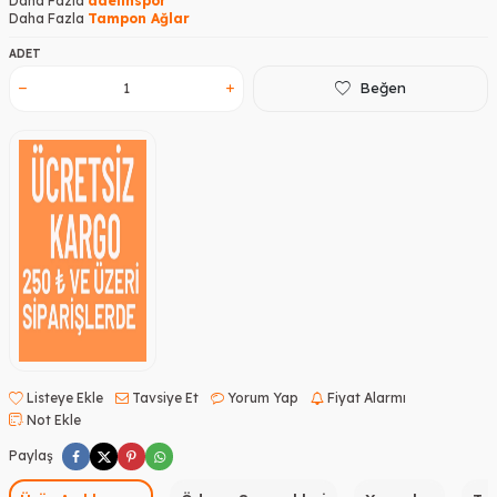
Daha Fazla
adelinspor
Daha Fazla
Tampon Ağlar
ADET
Beğen
Listeye Ekle
Tavsiye Et
Yorum Yap
Fiyat Alarmı
Not Ekle
Paylaş