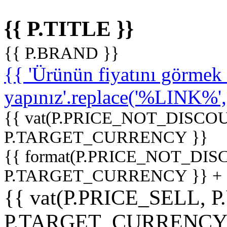
{{ P.TITLE }}
{{ P.BRAND }}
{{ 'Ürünün fiyatını görme
yapınız'.replace('%LINK%', '
{{ vat(P.PRICE_NOT_DISCOU
P.TARGET_CURRENCY }}
{{ format(P.PRICE_NOT_DI
P.TARGET_CURRENCY }} +
{{ vat(P.PRICE_SELL, P
P.TARGET_CURRENCY