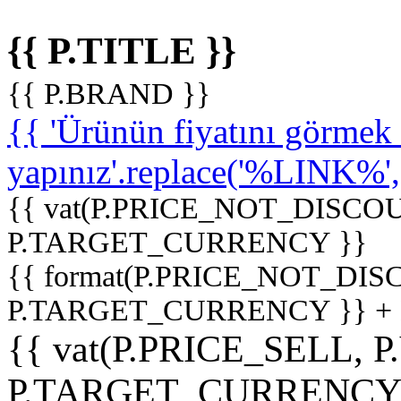
{{ P.TITLE }}
{{ P.BRAND }}
{{ 'Ürünün fiyatını görme
yapınız'.replace('%LINK%', '
{{ vat(P.PRICE_NOT_DISCOU
P.TARGET_CURRENCY }}
{{ format(P.PRICE_NOT_DI
P.TARGET_CURRENCY }} +
{{ vat(P.PRICE_SELL, P
P.TARGET_CURRENCY