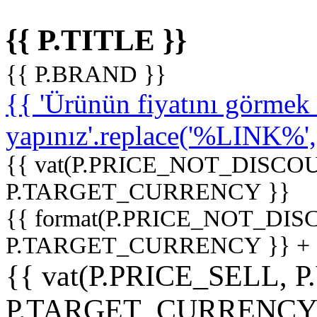
{{ P.TITLE }}
{{ P.BRAND }}
{{ 'Ürünün fiyatını görme
yapınız'.replace('%LINK%', '
{{ vat(P.PRICE_NOT_DISCOU
P.TARGET_CURRENCY }}
{{ format(P.PRICE_NOT_DI
P.TARGET_CURRENCY }} +
{{ vat(P.PRICE_SELL, P
P.TARGET_CURRENCY