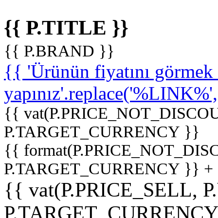
{{ P.TITLE }}
{{ P.BRAND }}
{{ 'Ürünün fiyatını görme
yapınız'.replace('%LINK%', '
{{ vat(P.PRICE_NOT_DISCOU
P.TARGET_CURRENCY }}
{{ format(P.PRICE_NOT_DI
P.TARGET_CURRENCY }} +
{{ vat(P.PRICE_SELL, P
P.TARGET_CURRENCY