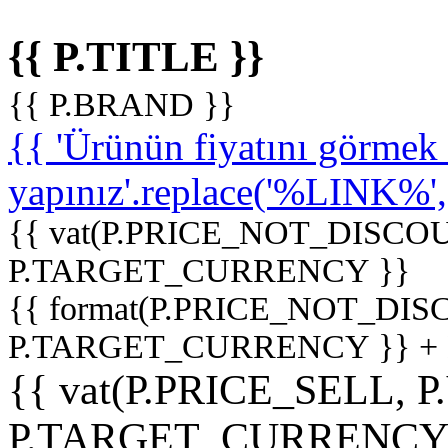
{{ P.TITLE }}
{{ P.BRAND }}
{{ 'Ürünün fiyatını görme
yapınız'.replace('%LINK%', '
{{ vat(P.PRICE_NOT_DISCOU
P.TARGET_CURRENCY }}
{{ format(P.PRICE_NOT_DI
P.TARGET_CURRENCY }} +
{{ vat(P.PRICE_SELL, P
P.TARGET_CURRENCY