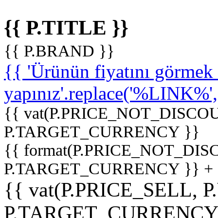
{{ P.TITLE }}
{{ P.BRAND }}
{{ 'Ürünün fiyatını görme
yapınız'.replace('%LINK%', '
{{ vat(P.PRICE_NOT_DISCOU
P.TARGET_CURRENCY }}
{{ format(P.PRICE_NOT_DI
P.TARGET_CURRENCY }} +
{{ vat(P.PRICE_SELL, P
P.TARGET_CURRENCY