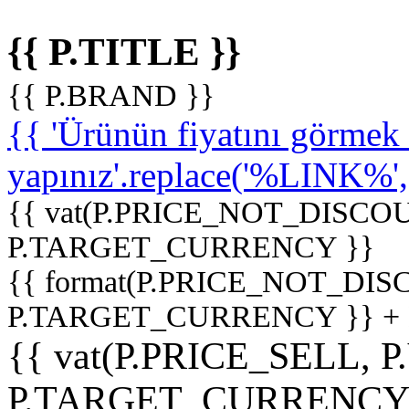
{{ P.TITLE }}
{{ P.BRAND }}
{{ 'Ürünün fiyatını görme
yapınız'.replace('%LINK%', '
{{ vat(P.PRICE_NOT_DISCOU
P.TARGET_CURRENCY }}
{{ format(P.PRICE_NOT_DI
P.TARGET_CURRENCY }} +
{{ vat(P.PRICE_SELL, P
P.TARGET_CURRENCY