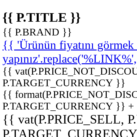
{{ P.TITLE }}
{{ P.BRAND }}
{{ 'Ürünün fiyatını görme
yapınız'.replace('%LINK%', '
{{ vat(P.PRICE_NOT_DISCOU
P.TARGET_CURRENCY }}
{{ format(P.PRICE_NOT_DI
P.TARGET_CURRENCY }} +
{{ vat(P.PRICE_SELL, P
P.TARGET_CURRENCY