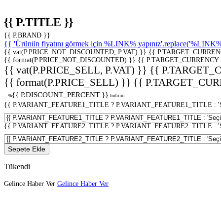
{{ P.TITLE }}
{{ P.BRAND }}
{{ 'Ürünün fiyatını görmek için %LINK% yapınız'.replace('%LINK%', 
{{ vat(P.PRICE_NOT_DISCOUNTED, P.VAT) }}
{{ P.TARGET_CURREN
{{ format(P.PRICE_NOT_DISCOUNTED) }}
{{ P.TARGET_CURRENCY 
{{ vat(P.PRICE_SELL, P.VAT) }}
{{ P.TARGET_
{{ format(P.PRICE_SELL) }}
{{ P.TARGET_CUR
{{ P.DISCOUNT_PERCENT }}
%
İndirim
{{ P.VARIANT_FEATURE1_TITLE ? P.VARIANT_FEATURE1_TITLE : 'Seç
{{ P.VARIANT_FEATURE2_TITLE ? P.VARIANT_FEATURE2_TITLE : 'Seç
Sepete Ekle
Tükendi
Gelince Haber Ver
Gelince Haber Ver