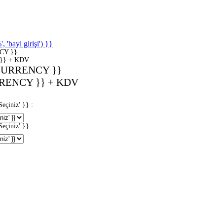
'bayi girişi') }}
CY }}
}} + KDV
CURRENCY }}
RENCY }} + KDV
iniz' }} :
iniz' }} :