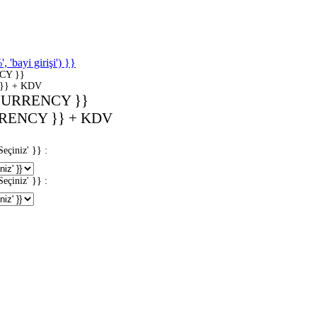
'bayi girişi') }}
CY }}
}} + KDV
CURRENCY }}
RENCY }} + KDV
iniz' }} :
iniz' }} :