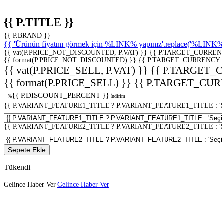
{{ P.TITLE }}
{{ P.BRAND }}
{{ 'Ürünün fiyatını görmek için %LINK% yapınız'.replace('%LINK%', 
{{ vat(P.PRICE_NOT_DISCOUNTED, P.VAT) }}
{{ P.TARGET_CURREN
{{ format(P.PRICE_NOT_DISCOUNTED) }}
{{ P.TARGET_CURRENCY 
{{ vat(P.PRICE_SELL, P.VAT) }}
{{ P.TARGET_
{{ format(P.PRICE_SELL) }}
{{ P.TARGET_CUR
{{ P.DISCOUNT_PERCENT }}
%
İndirim
{{ P.VARIANT_FEATURE1_TITLE ? P.VARIANT_FEATURE1_TITLE : 'Seç
{{ P.VARIANT_FEATURE2_TITLE ? P.VARIANT_FEATURE2_TITLE : 'Seç
Sepete Ekle
Tükendi
Gelince Haber Ver
Gelince Haber Ver