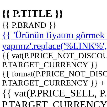
{{ P.TITLE }}
{{ P.BRAND }}
{{ 'Ürünün fiyatını görme
yapınız'.replace('%LINK%', '
{{ vat(P.PRICE_NOT_DISCOU
P.TARGET_CURRENCY }}
{{ format(P.PRICE_NOT_DI
P.TARGET_CURRENCY }} +
{{ vat(P.PRICE_SELL, P
P.TARGET_CURRENCY